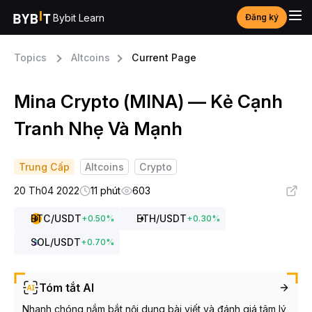
Bybit Learn
Đăng ký
Topics
Altcoins
Current Page
Mina Crypto (MINA) — Kẻ Cạnh
Tranh Nhẹ Và Mạnh
Trung Cấp
Altcoins
Crypto
20 Th04 2022
11 phút
603
BTC
/USDT
ETH
/USDT
+
0.50
%
+
0.30
%
SOL
/USDT
+
0.70
%
Tóm tắt AI
Nhanh chóng nắm bắt nội dung bài viết và đánh giá tâm lý