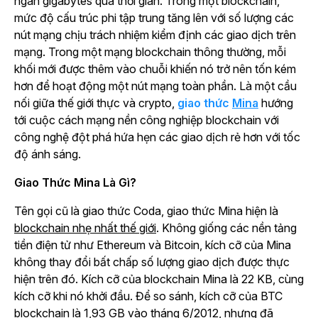
ngàn gigabytes qua thời gian. Trong một blockchain,
mức độ cấu trúc phi tập trung tăng lên với số lượng các
nút mạng chịu trách nhiệm kiểm định các giao dịch trên
mạng. Trong một mạng blockchain thông thường, mỗi
khối mới được thêm vào chuỗi khiến nó trở nên tốn kém
hơn để hoạt động một nút mạng toàn phần. Là một cầu
nối giữa thế giới thực và crypto,
giao thức
Mina
hướng
tới cuộc cách mạng nền công nghiệp blockchain với
công nghệ đột phá hứa hẹn các giao dịch rẻ hơn với tốc
độ ánh sáng.
Giao Thức Mina Là Gì?
Tên gọi cũ là giao thức Coda, giao thức Mina hiện là
blockchain nhẹ nhất thế giới
. Không giống các nền tảng
tiền điện tử như Ethereum và Bitcoin, kích cỡ của Mina
không thay đổi bất chấp số lượng giao dịch được thực
hiện trên đó. Kích cỡ của blockchain Mina là 22 KB, cùng
kích cỡ khi nó khởi đầu. Để so sánh, kích cỡ của BTC
blockchain là 1,93 GB vào tháng 6/2012, nhưng
đã