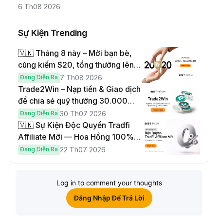
6 Th08 2026
Sự Kiện Trending
🇻🇳 Tháng 8 này – Mời bạn bè,
cùng kiếm $20, tổng thưởng lên
đến $1,000
Đang Diễn Ra
7 Th08 2026
Trade2Win – Nạp tiền & Giao dịch
để chia sẻ quỹ thưởng 30.000
USDT
Đang Diễn Ra
30 Th07 2026
🇻🇳 Sự Kiện Độc Quyền Tradfi
Affiliate Mới — Hoa Hồng 100% &
Hoàn Phí Qua Đêm
Đang Diễn Ra
22 Th07 2026
Log in to comment your thoughts
Đăng Nhập Để Trả Lời