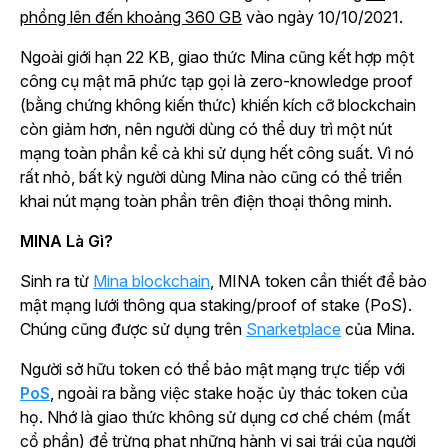
phồng lên đến khoảng 360 GB
vào ngày 10/10/2021.
Ngoài giới hạn 22 KB, giao thức Mina cũng kết hợp một
công cụ mật mã phức tạp gọi là zero-knowledge proof
(bằng chứng không kiến thức) khiến kích cỡ blockchain
còn giảm hơn, nên người dùng có thể duy trì một nút
mạng toàn phần kể cả khi sử dụng hết công suất. Vì nó
rất nhỏ, bất kỳ người dùng Mina nào cũng có thể triển
khai nút mạng toàn phần trên điện thoại thông minh.
MINA Là Gì?
Sinh ra từ
Mina blockchain
, MINA token cần thiết để bảo
mật mạng lưới thông qua staking/proof of stake (PoS).
Chúng cũng được sử dụng trên
Snarketplace
của Mina.
Người sở hữu token có thể bảo mật mạng trực tiếp với
PoS
, ngoài ra bằng việc stake hoặc ủy thác token của
họ. Nhớ là giao thức không sử dụng cơ chế chém (mất
cổ phần) để trừng phạt những hành vi sai trái của người