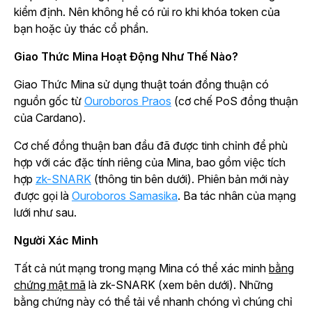
kiểm định. Nên không hề có rủi ro khi khóa token của
bạn hoặc ủy thác cổ phần.
Giao Thức Mina Hoạt Động Như Thế Nào?
Giao Thức Mina sử dụng thuật toán đồng thuận có
nguồn gốc từ
Ouroboros Praos
(cơ chế PoS đồng thuận
của Cardano).
Cơ chế đồng thuận ban đầu đã được tinh chỉnh để phù
hợp với các đặc tính riêng của Mina, bao gồm việc tích
hợp
zk-SNARK
(thông tin bên dưới). Phiên bản mới này
được gọi là
Ouroboros Samasika
. Ba tác nhân của mạng
lưới như sau.
Người Xác Minh
Tất cả nút mạng trong mạng Mina có thể xác minh
bằng
chứng mật mã
là zk-SNARK (xem bên dưới). Những
bằng chứng này có thể tải về nhanh chóng vì chúng chỉ