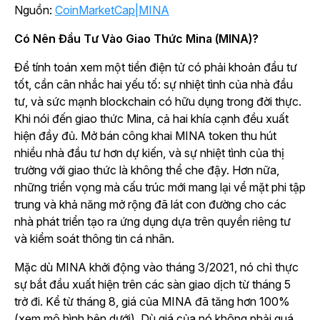
Nguồn:
CoinMarketCap|MINA
Có Nên Đầu Tư Vào Giao Thức Mina (MINA)?
Để tính toán xem một tiền điện tử có phải khoản đầu tư
tốt, cần cân nhắc hai yếu tố: sự nhiệt tình của nhà đầu
tư, và sức mạnh blockchain có hữu dụng trong đời thực.
Khi nói đến giao thức Mina, cả hai khía cạnh đều xuất
hiện đầy đủ. Mở bán công khai MINA token thu hút
nhiều nhà đầu tư hơn dự kiến, và sự nhiệt tình của thị
trường với giao thức là không thể che đậy. Hơn nữa,
những triển vọng mà cấu trúc mới mang lại về mặt phi tập
trung và khả năng mở rộng đã lát con đường cho các
nhà phát triển tạo ra ứng dụng dựa trên quyền riêng tư
và kiểm soát thông tin cá nhân.
Mặc dù MINA khởi động vào tháng 3/2021, nó chỉ thực
sự bắt đầu xuất hiện trên các sàn giao dịch từ tháng 5
trở đi. Kể từ tháng 8, giá của MINA đã tăng hơn 100%
(xem mô hình bên dưới). Dù giá của nó không phải quá