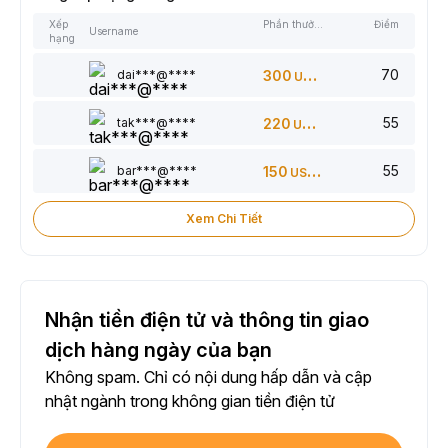
Xếp
Phần thưởng
Điểm
Username
hạng
70
dai***@****
300
USDT
55
tak***@****
220
USDT
55
bar***@****
150
USDT
Xem Chi Tiết
Nhận tiền điện tử và thông tin giao
dịch hàng ngày của bạn
Không spam. Chỉ có nội dung hấp dẫn và cập
nhật ngành trong không gian tiền điện tử