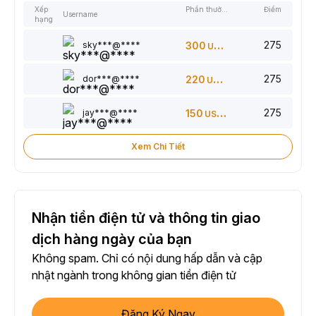
Xếp
Phần thưởng
Điểm
Username
hạng
275
sky***@****
300
USDT
275
dor***@****
220
USDT
275
jay***@****
150
USDT
Xem Chi Tiết
Nhận tiền điện tử và thông tin giao
dịch hàng ngày của bạn
Không spam. Chỉ có nội dung hấp dẫn và cập
nhật ngành trong không gian tiền điện tử
Đăng Ký Ngay