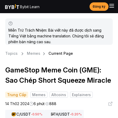
Bybit Learn
Đăng ký
Miễn Trừ Trách Nhiệm: Bài viết này đã được dịch sang
Tiếng Việt bằng machine translation. Chúng tôi sẽ đăng
phiên bản nâng cao sau.
Topics
Memes
Current Page
GameStop Meme Coin (GME):
Sao Chép Short Squeeze Miracle
Trung Cấp
Memes
Altcoins
Explainers
14 Th02 2024
6 phút
888
BTC
/USDT
ETH
/USDT
-0.50
%
-0.20
%