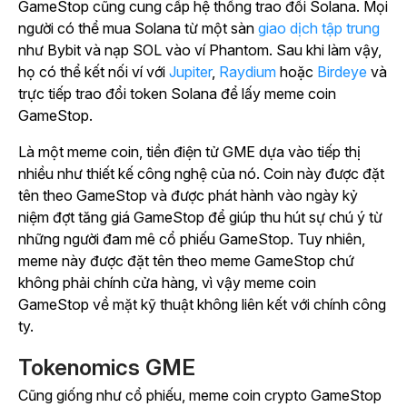
GameStop cũng cung cấp hệ thống trao đổi Solana. Mọi
người có thể mua Solana từ một
sàn
giao dịch tập trung
như Bybit và nạp SOL vào ví Phantom. Sau khi làm vậy,
họ có thể kết nối ví với
Jupiter
,
Raydium
hoặc
Birdeye
và
trực tiếp trao đổi token Solana để lấy meme coin
GameStop.
Là một meme coin, tiền điện tử GME dựa vào tiếp thị
nhiều như thiết kế công nghệ của nó. Coin này được đặt
tên theo GameStop và được phát hành vào ngày kỷ
niệm đợt tăng giá GameStop để giúp thu hút sự chú ý từ
những người đam mê cổ phiếu GameStop. Tuy nhiên,
meme này được đặt tên theo meme GameStop chứ
không phải chính cửa hàng, vì vậy meme coin
GameStop về mặt kỹ thuật không liên kết với chính công
ty.
Tokenomics GME
Cũng giống như cổ phiếu, meme coin crypto GameStop