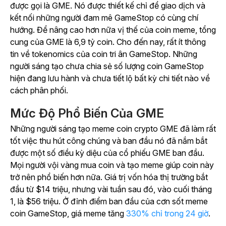
được gọi là GME. Nó được thiết kế chỉ để giao dịch và
kết nối những người đam mê GameStop có cùng chí
hướng. Để nâng cao hơn nữa vị thế của coin meme, tổng
cung của GME là 6,9 tỷ coin. Cho đến nay, rất ít thông
tin về tokenomics của coin tri ân GameStop. Những
người sáng tạo chưa chia sẻ số lượng coin GameStop
hiện đang lưu hành và chưa tiết lộ bất kỳ chi tiết nào về
cách phân phối.
Mức Độ Phổ Biến Của GME
Những người sáng tạo meme coin crypto GME đã làm rất
tốt việc thu hút công chúng và ban đầu nó đã nắm bắt
được một số điều kỳ diệu của cổ phiếu GME ban đầu.
Mọi người vội vàng mua coin và tạo meme giúp coin này
trở nên phổ biến hơn nữa. Giá trị vốn hóa thị trường bắt
đầu từ $14 triệu, nhưng vài tuần sau đó, vào cuối tháng
1, là $56 triệu. Ở đỉnh điểm ban đầu của cơn sốt meme
coin GameStop, giá meme tăng
330% chỉ trong 24 giờ
.