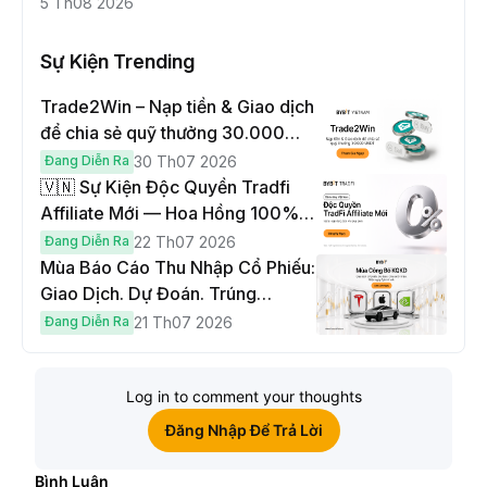
5 Th08 2026
Sự Kiện Trending
Trade2Win – Nạp tiền & Giao dịch
để chia sẻ quỹ thưởng 30.000
USDT
Đang Diễn Ra
30 Th07 2026
🇻🇳 Sự Kiện Độc Quyền Tradfi
Affiliate Mới — Hoa Hồng 100% &
Hoàn Phí Qua Đêm
Đang Diễn Ra
22 Th07 2026
Mùa Báo Cáo Thu Nhập Cổ Phiếu:
Giao Dịch. Dự Đoán. Trúng
Cybertruck!
Đang Diễn Ra
21 Th07 2026
Log in to comment your thoughts
Đăng Nhập Để Trả Lời
Bình Luận