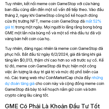
Tuy nhiên, kết nối meme coin GameStop với cửa hàng
ban đầu cũng dẫn đến một số vấn đề tiếp theo. Vào đầu
tháng 2, ngay khi GameStop công bố kế hoạch đóng
cửa thị trường NFT, meme coin GameStop
đã
mất 52%
giá trị
trong một ngày. Mọi người lo lắng rằng bong bóng
GME một lần nữa bùng nổ và một số nhà đầu tư đã vội
vàng bán hết coin của họ.
Tuy nhiên, đáng ngạc nhiên là meme coin GameStop đã
phục hồi. Bắt đầu từ ngày 6/2/2024, giá đã tăng khi giá
tăng lên $0,013, thậm chí cao hơn so với trước sự cố. Kể
từ đó, meme coin GameStop đã thực hiện một công
việc ấn tượng là duy trì giá trị và mức độ phổ biến của
nó. Các trang web như CoinMarketCap chứa đầy
những
dự đoán tăng giá
cho coin này và cộng đồng meme coin
GameStop đã bày tỏ kế hoạch nắm giữ coin và bơm
crypto càng lâu càng tốt.
GME Có Phải Là Khoản Đầu Tư Tốt