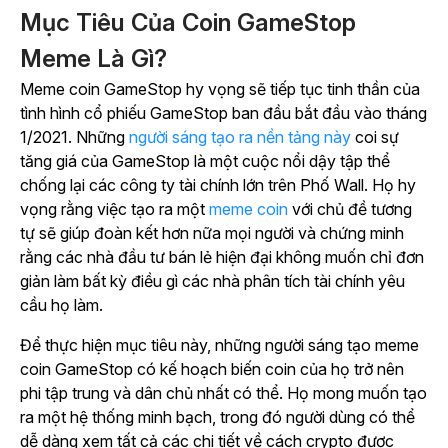
Mục Tiêu Của Coin GameStop
Meme Là Gì?
Meme coin GameStop hy vọng sẽ tiếp tục tinh thần của
tình hình cổ phiếu GameStop ban đầu bắt đầu vào tháng
1/2021.
Những
người sáng tạo ra nền tảng này
coi sự
tăng giá của GameStop là một cuộc nổi dậy tập thể
chống lại các công ty tài chính lớn trên Phố Wall. Họ hy
vọng rằng việc tạo ra một
meme coin
với chủ đề tương
tự sẽ giúp đoàn kết hơn nữa mọi người và chứng minh
rằng các nhà đầu tư bán lẻ hiện đại không muốn chỉ đơn
giản làm bất kỳ điều gì các nhà phân tích tài chính yêu
cầu họ làm.
Để thực hiện mục tiêu này, những người sáng tạo meme
coin GameStop có kế hoạch biến coin của họ trở nên
phi tập trung và dân chủ nhất có thể. Họ mong muốn tạo
ra một hệ thống minh bạch, trong đó người dùng có thể
dễ dàng xem tất cả các chi tiết về cách crypto được