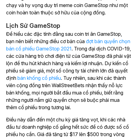
chạy và hy vọng duy trì meme coin GameStop như một
coin hoàn toàn thuộc sở hữu của cộng đồng.
Lịch Sử GameStop
Để hiểu các đặc tính đằng sau coin tri ân GameStop,
bạn nên biết những điều cơ bản của
đợt bán quyền chọn
bán cổ phiếu GameStop 2021
. Trong đại dịch COVID-19,
các cửa hàng trò chơi điện tử của GameStop đã phải vật
lộn để thu hút khách hàng và kiếm lợi nhuận. Dự kiến cổ
phiếu sẽ giảm giá, một số công ty tài chính lớn đã quyết
định
bán khống cổ phiếu
. Tuy nhiên, sau khi các thành
viên cộng đồng trên WallStreetBets nhận thấy nỗ lực
bán khống, mọi người bắt đầu mua cổ phiếu, biết rằng
những người nắm giữ quyền chọn sẽ buộc phải mua
thêm cổ phiếu trong tương lai.
Điều này dẫn đến một chu kỳ giá tăng vọt, khi các nhà
đầu tư doanh nghiệp cố gắng hết sức để có được số cổ
phiếu họ cần. Giá đã tăng từ $17 lên $500 trong vòng