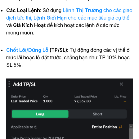
Các Loại Lệnh
: Sử dụng
Lệnh Thị Trường
cho các giao
dịch tức thì,
Lệnh Giới Hạn
cho các mục tiêu giá cụ thể
và
Giá Kích Hoạt
để kích hoạt các lệnh ở các mức
mong muốn.
Chốt Lời/Dừng Lỗ
(TP/SL)
: Tự động đóng các vị thế ở
mức lãi hoặc lỗ đặt trước, chẳng hạn như TP 10% hoặc
SL 5%.