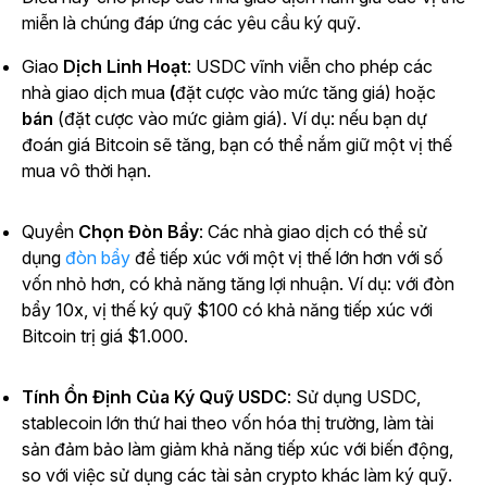
miễn là chúng đáp ứng các yêu cầu ký quỹ.
Giao
Dịch Linh Hoạt
: USDC vĩnh viễn cho phép các
nhà giao dịch mua
(
đặt cược vào mức tăng giá) hoặc
bán
(đặt cược vào mức giảm giá). Ví dụ: nếu bạn dự
đoán giá Bitcoin sẽ tăng, bạn có thể nắm giữ một vị thế
mua vô thời hạn.
Quyền
Chọn Đòn Bẩy
: Các nhà giao dịch có thể sử
dụng
đòn bẩy
để tiếp xúc với một vị thế lớn hơn với số
vốn nhỏ hơn, có khả năng tăng lợi nhuận. Ví dụ: với đòn
bẩy 10x, vị thế ký quỹ $100 có khả năng tiếp xúc với
Bitcoin trị giá $1.000.
Tính Ổn Định Của Ký Quỹ USDC
: Sử dụng USDC,
stablecoin lớn thứ hai theo vốn hóa thị trường, làm tài
sản đảm bảo làm giảm khả năng tiếp xúc với biến động,
so với việc sử dụng các tài sản crypto khác làm ký quỹ.