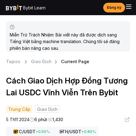
Bybit Learn
Đăng ký
Miễn Trừ Trách Nhiệm: Bài viết này đã được dịch sang
Tiếng Việt bằng machine translation. Chúng tôi sẽ đăng
phiên bản nâng cao sau.
Topics
Giao Dịch
Current Page
Cách Giao Dịch Hợp Đồng Tương
Lai USDC Vĩnh Viễn Trên Bybit
Trung Cấp
Giao Dịch
5 Th11 2024
6 phút
1,430
BTC
/USDT
ETH
/USDT
+
0.50
%
+
0.80
%