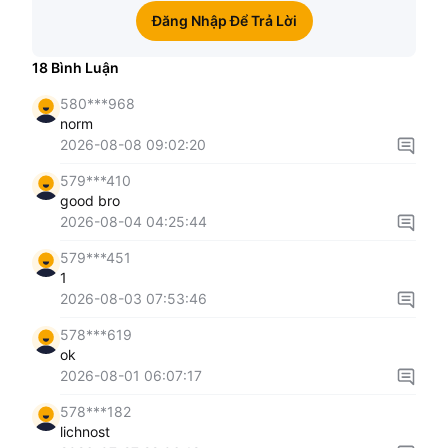
Đăng Nhập Để Trả Lời
18
Bình Luận
580***968
norm
2026-08-08 09:02:20
579***410
good bro
2026-08-04 04:25:44
579***451
1
2026-08-03 07:53:46
578***619
ok
2026-08-01 06:07:17
578***182
lichnost