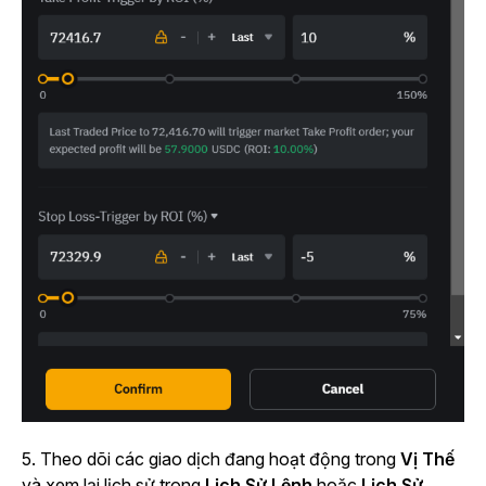
5.
Theo dõi các giao dịch đang hoạt động trong
Vị Thế
và xem lại lịch sử trong
Lịch Sử Lệnh
hoặc
Lịch Sử