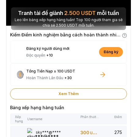
Tranh tài để giành
2.500
USDT
mỗi tuần
Leo lên bảng xếp hạng hàng tuần! Top 100 người tham gia sẽ
chia sẻ 2.500 USDT mỗi tuần.
Kiếm Điểm kinh nghiệm bằng cách hoàn thành nhiệm vụ
Đăng ký người dùng mới
Đăng ký
Độc quyền
+10
Tổng Tiền Nạp ≥ 100 USDT
Hoàn Thành Lần Đầu
+30
Xem Thêm
Bảng xếp hạng hàng tuần
Xếp
Phần thưởng
Điểm
Username
hạng
275
sky***@****
300
USDT