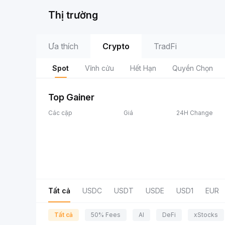
Thị trường
Ưa thích
Crypto
TradFi
Spot
Vĩnh cửu
Hết Hạn
Quyền Chọn
Top Gainer
Các cặp
Giá
24H Change
Tất cả
USDC
USDT
USDE
USD1
EUR
Tất cả
50% Fees
AI
DeFi
xStocks