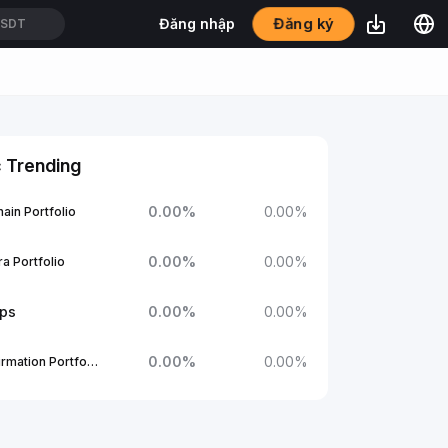
Đăng ký
Đăng nhập
USDT
 Trending
0.00
%
0.00
%
ain Portfolio
0.00
%
0.00
%
a Portfolio
ups
0.00
%
0.00
%
0.00
%
0.00
%
1Confirmation Portfolio