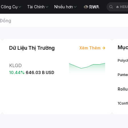
Công Cụ
Tài Chính
Nhiều hơn
🔥
HEI
 Đồng
Mục
Dữ Liệu Thị Trường
Xêm Thêm
Polych
KLGD
10.44
%
646.03 B USD
Panter
Roll