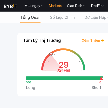
Mua ngay
Markets
Giao Dịch
TradFi
Tổng Quan
Số Liệu Chính
Dữ Liệu Hợp
Tâm Lý Thị Trường
Xêm Thêm
29
Sợ Hãi
100
0
Long
Short