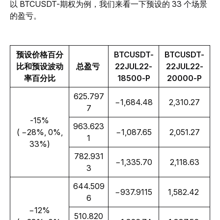
以 BTCUSDT-期权为例，我们来看一下预设的 33 个场景
的盈亏。
预设价格百分
BTCUSDT-
BTCUSDT-
比和预设波动
总盈亏 
22JUL22-
22JUL22-
率百分比
18500-P
20000-P
625.797
−1,684.48
2,310.27
7
-15%
963.623
 ( −28%, 0%, 
−1,087.65
2,051.27
1
33%)
782.931
−1,335.70
2,118.63
3
644.509
−937.9115
1,582.42 
6
−12%
510.820