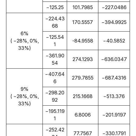
−125.25
101.7985
−227.0486
−224.43
170.5557
−394.9925
68
6%
−125.54
 ( −28%, 0%, 
-84.9558
−40.5852
1
33%)
−361.90
274.1293
−636.0347
54
−407.64
279.7855
−687.4316
6
9%
−298.20
 ( −28%, 0%, 
215.1668
−513.376
92
33%)
−195.119
6.8006
−201.9197
1
−252.42
77.7567
−330.1791