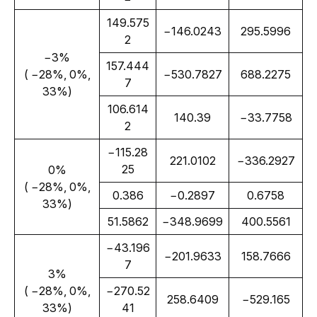
149.575
−146.0243
295.5996
2
−3%
157.444
 ( −28%, 0%, 
−530.7827
688.2275
7
33%)
106.614
140.39
−33.7758
2
−115.28
221.0102
−336.2927
25
0%
 ( −28%, 0%, 
0.386
−0.2897
0.6758
33%)
51.5862
−348.9699
400.5561
−43.196
−201.9633
158.7666
7
3%
 ( −28%, 0%, 
−270.52
258.6409
−529.165
33%)
41