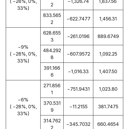
 ( −28%, 0%, 
−1,326.74
1,837.56 
2
33%)
833.565
−622.7477
1,456.31
2
628.655
−261.0196
889.6749
3
−9%
484.292
 ( −28%, 0%, 
−607.9572
1,092.25
8
33%)
391.166
−1,016.33
1,407.50
6
271.856
−751.9431
1,023.80
1
−6%
370.531
 ( −28%, 0%, 
−11.2155
381.7475
9
33%)
314.762
−345.7032
660.4654
2