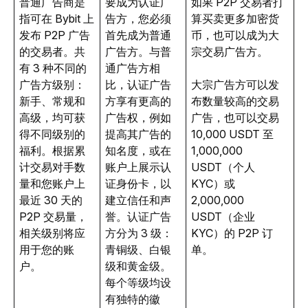
普通广告商是
要成为认证广
如果 P2P 交易者打
指可在 Bybit 上
告方，您必须
算
买卖更多加密货
发布 P2P 广告
首先成为普通
币，也可以成为大
的交易者。共
广告方。与普
宗交易广告方。
有 3 种不同的
通广告方相
广告方级别：
比，认证广告
大宗广告方可以发
新手、常规和
方享有更高的
布数量较高的交易
高级，均可获
广告权，例如
广告，也可以交易 
得不同级别的
提高其广告的
10,000 USDT 至 
福利。根据累
知名度，或在
1,000,000 
计交易对手数
账户上展示认
USDT（个人 
量和您账户上
证身份卡，以
KYC）或 
最近 30 天的 
建立信任和声
2,000,000 
P2P 交易量，
誉。
认证广告
USDT（企业 
相关级别将应
方分为 3 级：
KYC）的 P2P 订
用于您的账
青铜级、白银
单。
户。
级和黄金级。 
每个等级均设
有独特的徽