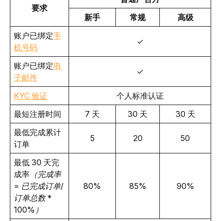
要求
新手
常规
高级
账户已绑定
手
✓
机号码
账户已绑定
电
✓
子邮件
KYC 验证
个人标准认证
最短注册时间 
7 天
30 天
30 天
最低完成累计
5
20
50
订单 
最低 30 天完
成率
（完成率 
= 已完成订单/
80%
85%
90%
订单总数 * 
100%）