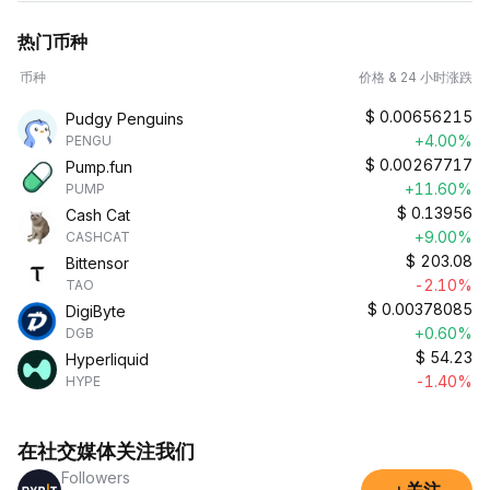
热门币种
币种
价格 & 24 小时涨跌
$
0.00656215
Pudgy Penguins
+4.00%
PENGU
$
0.00267717
Pump.fun
+11.60%
PUMP
$
0.13956
Cash Cat
+9.00%
CASHCAT
$
203.08
Bittensor
-2.10%
TAO
$
0.00378085
DigiByte
+0.60%
DGB
$
54.23
Hyperliquid
-1.40%
HYPE
在社交媒体关注我们
Followers