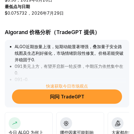
最低点与日期
$0.075732，2026年7月29日
Algorand 价格分析（TradeGPT 提供）
ALGO近期放量上涨，短期动能显著增强，叠加量子安全路
线图及生态利好催化，市场情绪阶段性修复。价格若能突破
并稳固于0
.
091美元上方，有望开启新一轮反弹，中期压力依然集中在
0
.
091–0
.
095美元区间，下方支撑关注0
快速获取今日市场观点
.
080–0
.
问问 TradeGPT
085美元。鲸鱼持仓与衍生品多头偏好强化中期信心，配合
基础面持续优化，维持中性偏多判断，建议逢回调至支撑区
间以分批布局为主，突破确认后适度跟进。
.
今日 ALGO 为何上
哪些因素可能影响
大家都在怎