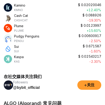
$
0.02020046
Kamino
+12.40%
KMNO
$
0.088926
Cash Cat
-19.30%
CASHCAT
$
0.0123997
Plume
+15.60%
PLUME
$
0.00600917
Pudgy Penguins
-2.50%
PENGU
$
0.671587
Sui
-1.60%
SUI
$
0.02543217
Kaspa
-2.30%
KAS
在社交媒体关注我们
Followers
+
关注
@bybit_official
ALGO (Algorand) 常见问题