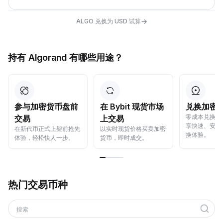
→
ALGO 兑换为 USD 试算
持有 Algorand 有哪些用途？
参与加密货币盘前
在 Bybit 现货市场
兑换加密
零成本兑换加
交易
上交易
享快速、安全
在新代币正式上架前抢先
以实时现货价格买卖加密
换体验。
体验，轻松快人一步。
货币，即时成交。
热门交易币种
搜索