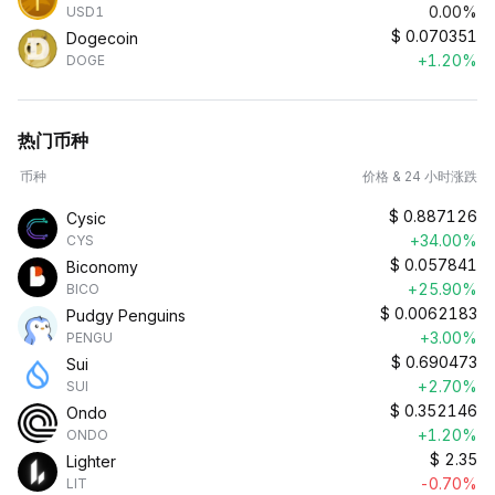
0.00%
USD1
$
0.070351
Dogecoin
+1.20%
DOGE
热门币种
币种
价格 & 24 小时涨跌
$
0.887126
Cysic
+34.00%
CYS
$
0.057841
Biconomy
+25.90%
BICO
$
0.0062183
Pudgy Penguins
+3.00%
PENGU
$
0.690473
Sui
+2.70%
SUI
$
0.352146
Ondo
+1.20%
ONDO
$
2.35
Lighter
-0.70%
LIT