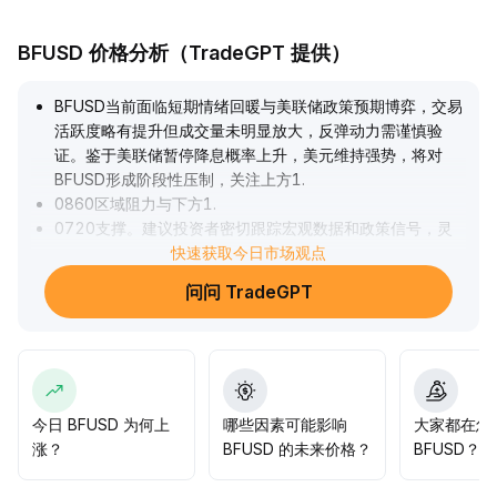
BFUSD 价格分析（TradeGPT 提供）
BFUSD当前面临短期情绪回暖与美联储政策预期博弈，交易
活跃度略有提升但成交量未明显放大，反弹动力需谨慎验
证。鉴于美联储暂停降息概率上升，美元维持强势，将对
BFUSD形成阶段性压制，关注上方1
.
0860区域阻力与下方1
.
0720支撑。建议投资者密切跟踪宏观数据和政策信号，灵
活调整仓位，警惕假突破及中短期波动风险，配置侧重风险
快速获取今日市场观点
分散。
.
问问 TradeGPT
今日 BFUSD 为何上
哪些因素可能影响
大家都在怎
涨？
BFUSD 的未来价格？
BFUSD？