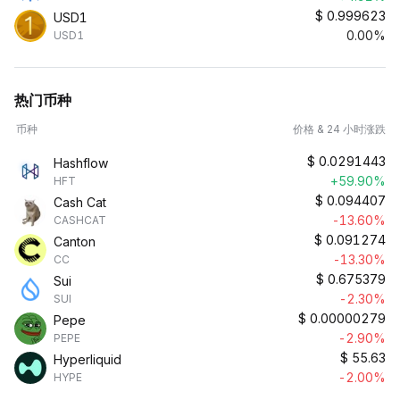
$
0.999623
USD1
0.00%
USD1
热门币种
币种
价格 & 24 小时涨跌
$
0.0291443
Hashflow
+59.90%
HFT
$
0.094407
Cash Cat
-13.60%
CASHCAT
$
0.091274
Canton
-13.30%
CC
$
0.675379
Sui
-2.30%
SUI
$
0.00000279
Pepe
-2.90%
PEPE
$
55.63
Hyperliquid
-2.00%
HYPE