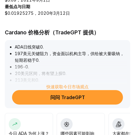
最低点与日期
$0.01925275，2020年3月12日
Cardano 价格分析（TradeGPT 提供）
ADA日线突破0
.
197美元关键阻力，资金面以机构主导，供给被大量吸纳，
短期若稳于0
.
196-0
.
20美元区间，将有望上探0
.
213美元和0
.
288美元，反之需警惕回调至0
快速获取今日市场观点
.
174-0
.
问问 TradeGPT
176美元。生态创新持续强化中长期支撑，合约下架及
CLARITY政策延期带来流动性与监管风险，建议密切监测高
位资金流向及政策动态，灵活调整仓位。
.
今日 ADA 为何上涨？
哪些因素可能影响
大家都在怎