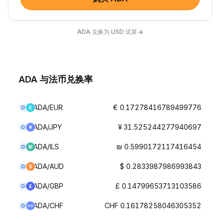
→
ADA 兑换为 USD 试算
ADA 与法币兑换率
ADA/EUR
€ 0.17278416789499776
ADA/JPY
¥ 31.525244277940697
ADA/ILS
₪ 0.5990172117416454
ADA/AUD
$ 0.2833987986993843
ADA/GBP
£ 0.14799653713103586
ADA/CHF
CHF 0.16178258046305352