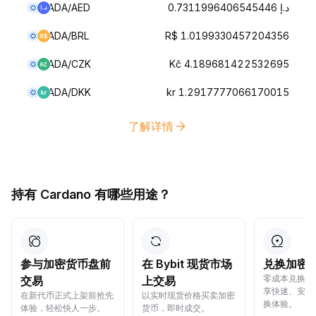
ADA/AED
د.إ 0.7311996406545446
ADA/BRL
R$ 1.0199330457204356
ADA/CZK
Kč 4.189681422532695
ADA/DKK
kr 1.2917777066170015
了解详情
持有 Cardano 有哪些用途？
参与加密货币盘前
在 Bybit 现货市场
兑换加密
零成本兑换加
交易
上交易
享快速、安全
在新代币正式上架前抢先
以实时现货价格买卖加密
换体验。
体验，轻松快人一步。
货币，即时成交。