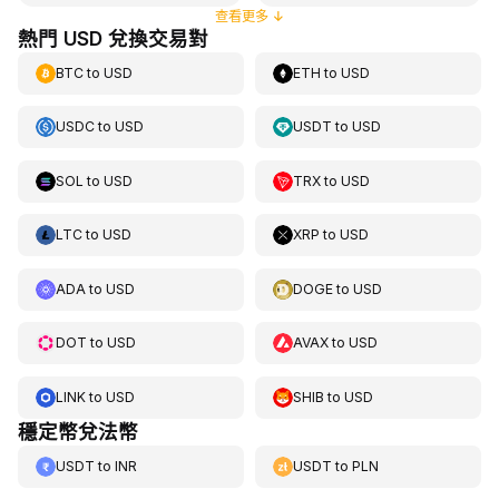
查看更多
↓
熱門 USD 兌換交易對
BTC
to
USD
ETH
to
USD
USDC
to
USD
USDT
to
USD
SOL
to
USD
TRX
to
USD
LTC
to
USD
XRP
to
USD
ADA
to
USD
DOGE
to
USD
DOT
to
USD
AVAX
to
USD
LINK
to
USD
SHIB
to
USD
穩定幣兌法幣
USDT
to
INR
USDT
to
PLN