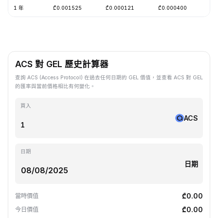
1 年
₾0.001525
₾0.000121
₾0.000400
-8
ACS 對 GEL 歷史計算器
查詢 ACS (Access Protocol) 在過去任何日期的 GEL 價值，並查看 ACS 對 GEL
的匯率與當前價格相比有何變化。
買入
ACS
日期
日期
₾0.00
當時價值
₾0.00
今日價值