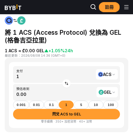
註冊
首頁
ACS to GEL
將 1 ACS (Access Protocol) 兌換為 GEL
(格魯吉亞拉里)
1 ACS ≈ ₾0.00 GEL
▲
+1.05%
24h
最近更新
：
2026/08/08 14:36
(
GMT+0
)
支付
ACS
預估收到
GEL
0.001
0.01
0.1
1
5
10
100
閃兌 ACS to GEL
零手續費 · 350+ 加密貨幣 · 40+ 法幣