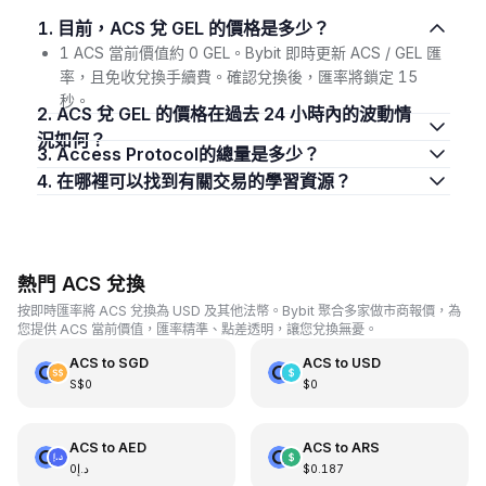
1. 目前，ACS 兌 GEL 的價格是多少？
1 ACS 當前價值約 0 GEL。Bybit 即時更新 ACS / GEL 匯
率，且免收兌換手續費。確認兌換後，匯率將鎖定 15
秒。
2. ACS 兌 GEL 的價格在過去 24 小時內的波動情
況如何？
3. Access Protocol的總量是多少？
4. 在哪裡可以找到有關交易的學習資源？
熱門 ACS 兌換
按即時匯率將 ACS 兌換為 USD 及其他法幣。Bybit 聚合多家做市商報價，為
您提供 ACS 當前價值，匯率精準、點差透明，讓您兌換無憂。
ACS
to
SGD
ACS
to
USD
S$0
$0
ACS
to
AED
ACS
to
ARS
د.إ0
$0.187