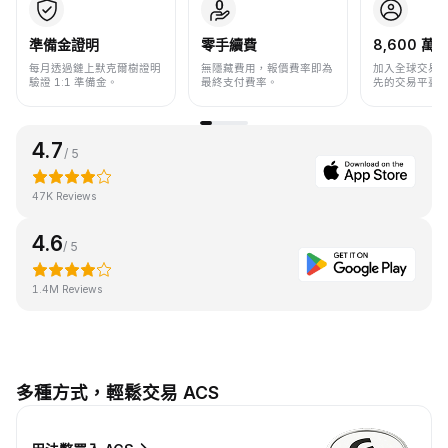
準備金證明
零手續費
8,600 萬+
每月透過鏈上默克爾樹證明
無隱藏費用，報價費率即為
加入全球交易
驗證 1:1 準備金。
最終支付費率。
先的交易平臺
4.7
/ 5
47K Reviews
4.6
/ 5
1.4M Reviews
多種方式，輕鬆交易 ACS