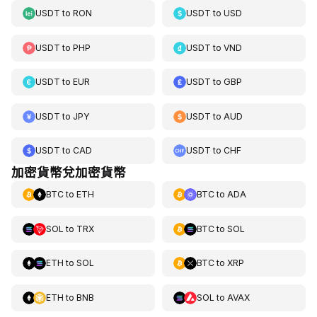
USDT
to
RON
USDT
to
USD
USDT
to
PHP
USDT
to
VND
USDT
to
EUR
USDT
to
GBP
USDT
to
JPY
USDT
to
AUD
USDT
to
CAD
USDT
to
CHF
加密貨幣兌加密貨幣
BTC
to
ETH
BTC
to
ADA
SOL
to
TRX
BTC
to
SOL
ETH
to
SOL
BTC
to
XRP
ETH
to
BNB
SOL
to
AVAX