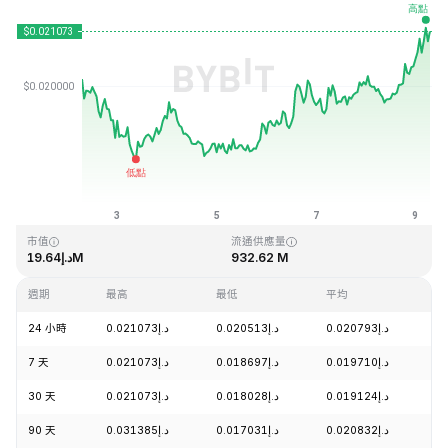
最近更新時間：2026-08-09 06:56 (GMT+0)
歷史最高價格
歷史最低價格
د.إ0.016502
د.إ3.76
市值
流通供應量
د.إ19.64M
932.62 M
週期
最高
最低
平均
漲
24 小時
د.إ0.021073
د.إ0.020513
د.إ0.020793
+
7 天
د.إ0.021073
د.إ0.018697
د.إ0.019710
+
30 天
د.إ0.021073
د.إ0.018028
د.إ0.019124
+
90 天
د.إ0.031385
د.إ0.017031
د.إ0.020832
+