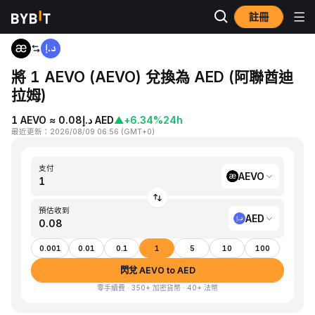
註冊
首頁
AEVO to AED
將 1 AEVO (AEVO) 兌換為 AED (阿聯酋迪
拉姆)
1 AEVO ≈ د.إ0.08 AED
▲
+6.34%
24h
最近更新
：
2026/08/09 06:56
(
GMT+0
)
支付
AEVO
預估收到
AED
0.001
0.01
0.1
1
5
10
100
閃兌 AEVO to AED
零手續費 · 350+ 加密貨幣 · 40+ 法幣