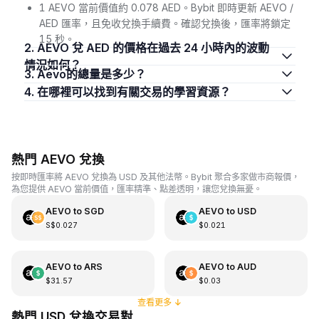
1 AEVO 當前價值約 0.078 AED。Bybit 即時更新 AEVO /
AED 匯率，且免收兌換手續費。確認兌換後，匯率將鎖定
15 秒。
2. AEVO 兌 AED 的價格在過去 24 小時內的波動
情況如何？
3. Aevo的總量是多少？
4. 在哪裡可以找到有關交易的學習資源？
熱門 AEVO 兌換
按即時匯率將 AEVO 兌換為 USD 及其他法幣。Bybit 聚合多家做市商報價，
為您提供 AEVO 當前價值，匯率精準、點差透明，讓您兌換無憂。
AEVO
to
SGD
AEVO
to
USD
S$0.027
$0.021
AEVO
to
ARS
AEVO
to
AUD
$31.57
$0.03
查看更多
↓
熱門 USD 兌換交易對