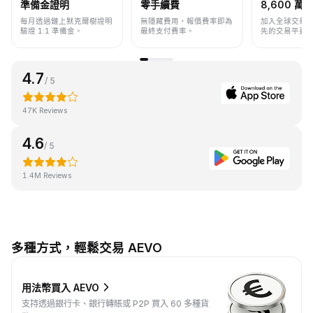
準備金證明
零手續費
8,600 萬+
每月透過鏈上默克爾樹證明
無隱藏費用，報價費率即為
加入全球交易
驗證 1:1 準備金。
最終支付費率。
先的交易平臺
4.7
/ 5
47K Reviews
4.6
/ 5
1.4M Reviews
多種方式，輕鬆交易 AEVO
用法幣買入 AEVO
支持透過銀行卡、銀行轉賬或 P2P 買入 60 多種貨