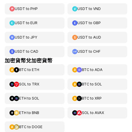
USDT
to
PHP
USDT
to
VND
USDT
to
EUR
USDT
to
GBP
USDT
to
JPY
USDT
to
AUD
USDT
to
CAD
USDT
to
CHF
加密貨幣兌加密貨幣
BTC
to
ETH
BTC
to
ADA
SOL
to
TRX
BTC
to
SOL
ETH
to
SOL
BTC
to
XRP
ETH
to
BNB
SOL
to
AVAX
BTC
to
DOGE