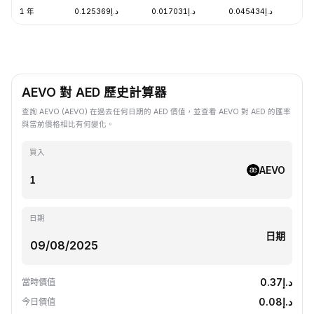
1 年
د.إ0.125369
د.إ0.017031
د.إ0.045434
-
AEVO 對 AED 歷史計算器
查詢 AEVO (AEVO) 在過去任何日期的 AED 價值，並查看 AEVO 對 AED 的匯率
與當前價格相比有何變化。
買入
AEVO
日期
日期
د.إ0.37
當時價值
د.إ0.08
今日價值