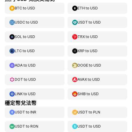
BTC
to
USD
ETH
to
USD
USDC
to
USD
USDT
to
USD
SOL
to
USD
TRX
to
USD
LTC
to
USD
XRP
to
USD
ADA
to
USD
DOGE
to
USD
DOT
to
USD
AVAX
to
USD
LINK
to
USD
SHIB
to
USD
穩定幣兌法幣
USDT
to
INR
USDT
to
PLN
USDT
to
RON
USDT
to
USD