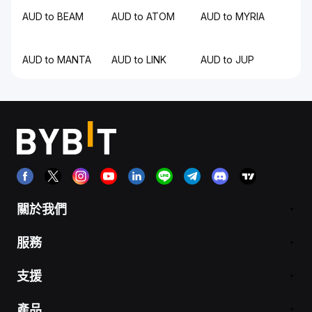
AUD to BEAM
AUD to ATOM
AUD to MYRIA
AUD to MANTA
AUD to LINK
AUD to JUP
關於我們
服務
支援
產品