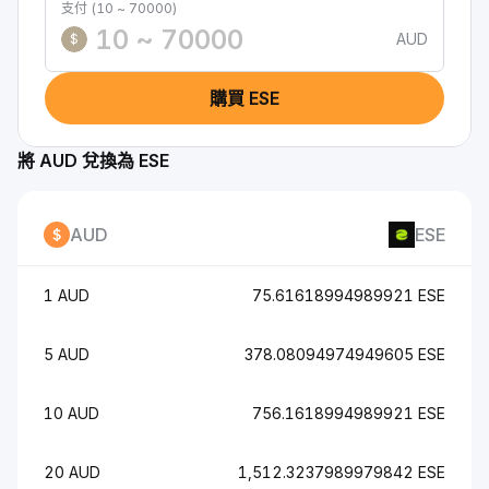
支付 (10 ~ 70000)
AUD
$
購買 ESE
將 AUD 兌換為 ESE
AUD
ESE
1 AUD
75.61618994989921 ESE
5 AUD
378.08094974949605 ESE
10 AUD
756.1618994989921 ESE
20 AUD
1,512.3237989979842 ESE