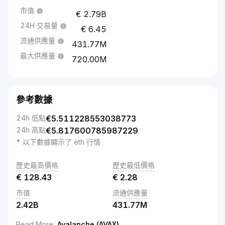
市值
2.79B
24H 交易量
6.45
流通供應量
431.77M
最大供應量
720.00M
參考數據
24h 低點
€
5.511228553038773
24h 高點
€
5.817600785987229
* 以下數據顯示了 eth 行情
歷史最高價格
歷史最低價格
€
128.43
€
2.28
市值
流通供應量
2.42B
431.77M
Read More
:
Avalanche (AVAX)