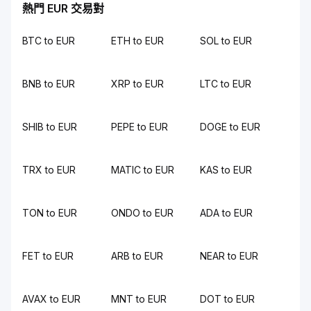
熱門 EUR 交易對
BTC to EUR
ETH to EUR
SOL to EUR
BNB to EUR
XRP to EUR
LTC to EUR
SHIB to EUR
PEPE to EUR
DOGE to EUR
TRX to EUR
MATIC to EUR
KAS to EUR
TON to EUR
ONDO to EUR
ADA to EUR
FET to EUR
ARB to EUR
NEAR to EUR
AVAX to EUR
MNT to EUR
DOT to EUR