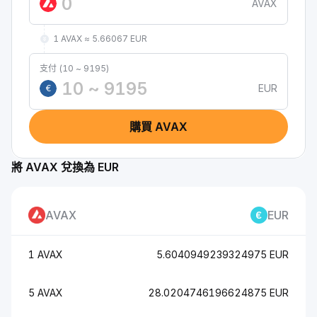
AVAX
1 AVAX ≈ 5.66067 EUR
支付 (10 ~ 9195)
EUR
€
購買 AVAX
將 AVAX 兌換為 EUR
AVAX
EUR
1 AVAX
5.6040949239324975 EUR
5 AVAX
28.0204746196624875 EUR