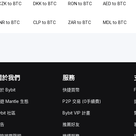
CZK to BTC
DKK to BTC
RON to BTC
AED to BTC
INR to BTC
CLP to BTC
ZAR to BTC
MDL to BTC
關於我們
服務
於 Bybit
快捷買幣
遊 Mantle 生態
P2P 交易 (0手續費)
ybit 社區
Bybit VIP 計畫
告
推薦好友
險披露聲明
機構服務