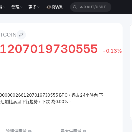
融
發現
更多
🔥
UBERUSDT
TCOIN
61207019730555
-0.13%
.0000002661207019730555 BTC，過去24小時內 下
米尼加比索呈下行趨勢，下跌 為0.00%。
流通供應量
最大供應量