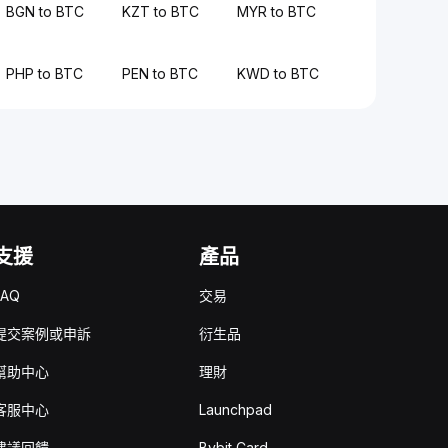
BGN to BTC
KZT to BTC
MYR to BTC
PHP to BTC
PEN to BTC
KWD to BTC
支援
產品
FAQ
交易
提交案例或申訴
衍生品
幫助中心
理財
客服中心
Launchpad
建議回饋
Bybit Card