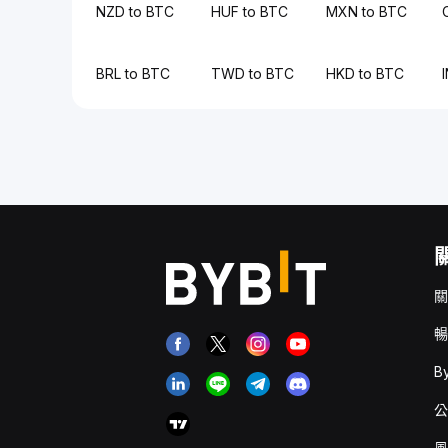
NZD to BTC
HUF to BTC
MXN to BTC
BRL to BTC
TWD to BTC
HKD to BTC
關
暢
B
公
風