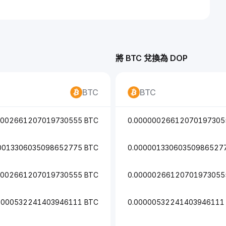
將 BTC 兌換為 DOP
BTC
BTC
0002661207019730555 BTC
0.00000026612070197305
0013306035098652775 BTC
0.00000133060350986527
0002661207019730555 BTC
0.00000266120701973055
0000532241403946111 BTC
0.00000532241403946111