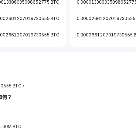
0013306035098652775 BTC
0.00001330603509865277
0002661207019730555 BTC
0.00002661207019730555
0002661207019730555 BTC
0.0002661207019730555 
0555 BTC。
如何？
.00M BTC。