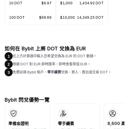
10 DOT
$6.97
$1,000
1,434.92 DOT
100 DOT
$69.69
$10,000
14,349.25 DOT
如何在 Bybit 上將 DOT 兌換為 EUR
在上方計算器中輸入您希望兌換為 EUR 的 DOT 數額。
1
根據 DOT 對 EUR 即時匯率，即時查看等值 EUR。
2
免費註冊 Bybit 賬戶，
零手續費
兌換、買入、賣出或交易 DOT。
3
Bybit 閃兌優勢一覽
準備金證明
零手續費
8,600 萬+