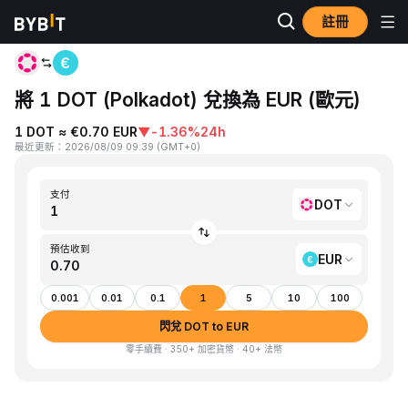
註冊
首頁
DOT to EUR
將 1 DOT (Polkadot) 兌換為 EUR (歐元)
1 DOT ≈ €0.70 EUR
▼
-1.36%
24h
最近更新
：
2026/08/09 09:39
(
GMT+0
)
支付
DOT
預估收到
EUR
0.001
0.01
0.1
1
5
10
100
閃兌 DOT to EUR
零手續費 · 350+ 加密貨幣 · 40+ 法幣