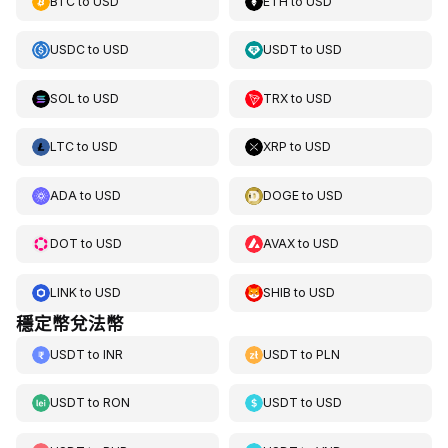
BTC
to
USD
ETH
to
USD
USDC
to
USD
USDT
to
USD
SOL
to
USD
TRX
to
USD
LTC
to
USD
XRP
to
USD
ADA
to
USD
DOGE
to
USD
DOT
to
USD
AVAX
to
USD
LINK
to
USD
SHIB
to
USD
穩定幣兌法幣
USDT
to
INR
USDT
to
PLN
USDT
to
RON
USDT
to
USD