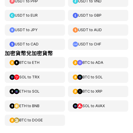
USDT
to
PHP
USDT
to
VND
USDT
to
EUR
USDT
to
GBP
USDT
to
JPY
USDT
to
AUD
USDT
to
CAD
USDT
to
CHF
加密貨幣兌加密貨幣
BTC
to
ETH
BTC
to
ADA
SOL
to
TRX
BTC
to
SOL
ETH
to
SOL
BTC
to
XRP
ETH
to
BNB
SOL
to
AVAX
BTC
to
DOGE