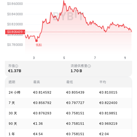
最近更新時間：2026-08-09 09:39 (GMT+0)
歷史最高價格
歷史最低價格
€54.98
€0.746764
市值
流通供應量
€1.37B
1.70 B
週期
最高
最低
平均
漲
24 小時
€0.814592
€0.805439
€0.810015
-1
7 天
€0.856792
€0.797727
€0.822400
+1
30 天
€0.876293
€0.758151
€0.819851
-6
90 天
€1.36
€0.758151
€0.969219
-1
1 年
€4.54
€0.758151
€2.04
-8