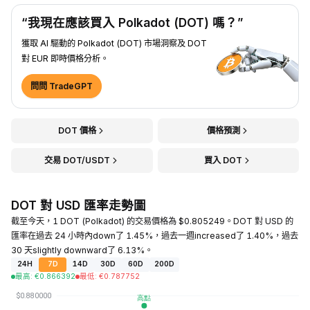
“我現在應該買入 Polkadot (DOT) 嗎？”
獲取 AI 驅動的 Polkadot (DOT) 市場洞察及 DOT
對 EUR 即時價格分析。
問問 TradeGPT
DOT 價格
價格預測
交易 DOT/USDT
買入 DOT
DOT 對 USD 匯率走勢圖
截至今天，1 DOT (Polkadot) 的交易價格為 $0.805249。DOT 對 USD 的
匯率在過去 24 小時內down了 1.45%，過去一週increased了 1.40%，過去
30 天slightly downward了 6.13%。
24H
7D
14D
30D
60D
200D
最高
:
€
0.866392
最低
:
€
0.787752