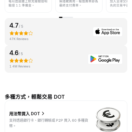
每月透過鏈上默克爾樹證明
無隱藏費用，報價費率即為
加入全球交易
驗證 1:1 準備金。
最終支付費率。
先的交易平臺
4.7
/ 5
47K Reviews
4.6
/ 5
1.4M Reviews
多種方式，輕鬆交易 DOT
用法幣買入 DOT
支持透過銀行卡、銀行轉賬或 P2P 買入 60 多種貨
幣。