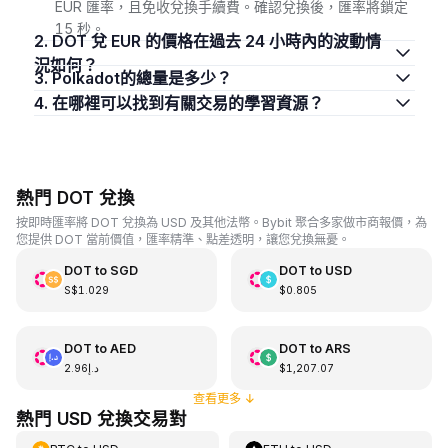
EUR 匯率，且免收兌換手續費。確認兌換後，匯率將鎖定
15 秒。
2. DOT 兌 EUR 的價格在過去 24 小時內的波動情
況如何？
3. Polkadot的總量是多少？
4. 在哪裡可以找到有關交易的學習資源？
熱門 DOT 兌換
按即時匯率將 DOT 兌換為 USD 及其他法幣。Bybit 聚合多家做市商報價，為
您提供 DOT 當前價值，匯率精準、點差透明，讓您兌換無憂。
DOT
to
SGD
DOT
to
USD
S$1.029
$0.805
DOT
to
AED
DOT
to
ARS
د.إ2.96
$1,207.07
查看更多
↓
熱門 USD 兌換交易對