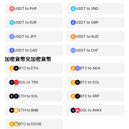
USDT
to
PHP
USDT
to
VND
USDT
to
EUR
USDT
to
GBP
USDT
to
JPY
USDT
to
AUD
USDT
to
CAD
USDT
to
CHF
加密貨幣兌加密貨幣
BTC
to
ETH
BTC
to
ADA
SOL
to
TRX
BTC
to
SOL
ETH
to
SOL
BTC
to
XRP
ETH
to
BNB
SOL
to
AVAX
BTC
to
DOGE