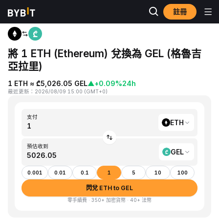
註冊
首頁
ETH to GEL
將 1 ETH (Ethereum) 兌換為 GEL (格魯吉
亞拉里)
1 ETH ≈ ₾5,026.05 GEL
▲
+0.09%
24h
最近更新
：
2026/08/09 15:00
(
GMT+0
)
支付
ETH
預估收到
GEL
0.001
0.01
0.1
1
5
10
100
閃兌 ETH to GEL
零手續費 · 350+ 加密貨幣 · 40+ 法幣