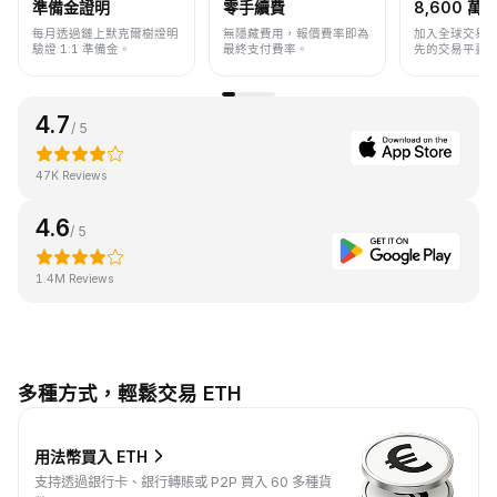
準備金證明
零手續費
8,600 萬+
每月透過鏈上默克爾樹證明
無隱藏費用，報價費率即為
加入全球交易
驗證 1:1 準備金。
最終支付費率。
先的交易平臺
4.7
/ 5
47K Reviews
4.6
/ 5
1.4M Reviews
多種方式，輕鬆交易 ETH
用法幣買入 ETH
支持透過銀行卡、銀行轉賬或 P2P 買入 60 多種貨