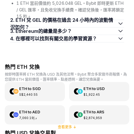
1 ETH 當前價值約 5,026.048 GEL。Bybit 即時更新 ETH
/ GEL 匯率，且免收兌換手續費。確認兌換後，匯率將鎖定
15 秒。
2. ETH 兌 GEL 的價格在過去 24 小時內的波動情
況如何？
3. Ethereum的總量是多少？
4. 在哪裡可以找到有關交易的學習資源？
熱門 ETH 兌換
按即時匯率將 ETH 兌換為 USD 及其他法幣。Bybit 聚合多家做市商報價，為
您提供 ETH 當前價值，匯率精準、點差透明，讓您兌換無憂。
ETH
to
SGD
ETH
to
USD
S$2,440.55
$1,922.45
ETH
to
AED
ETH
to
ARS
د.إ7,060.19
$2,874,959
查看更多
↓
熱門 USD 兌換交易對