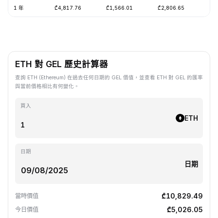
1 年
₾4,817.76
₾1,566.01
₾2,806.65
-5
ETH 對 GEL 歷史計算器
查詢 ETH (Ethereum) 在過去任何日期的 GEL 價值，並查看 ETH 對 GEL 的匯率
與當前價格相比有何變化。
買入
ETH
日期
日期
₾10,829.49
當時價值
₾5,026.05
今日價值