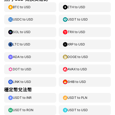
BTC
to
USD
ETH
to
USD
USDC
to
USD
USDT
to
USD
SOL
to
USD
TRX
to
USD
LTC
to
USD
XRP
to
USD
ADA
to
USD
DOGE
to
USD
DOT
to
USD
AVAX
to
USD
LINK
to
USD
SHIB
to
USD
穩定幣兌法幣
USDT
to
INR
USDT
to
PLN
USDT
to
RON
USDT
to
USD