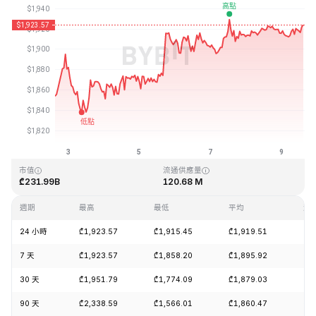
最近更新時間：2026-08-09 15:00 (GMT+0)
歷史最高價格
歷史最低價格
₾4,946.05
₾0.432979
市值
流通供應量
₾231.99B
120.68 M
週期
最高
最低
平均
漲
24 小時
₾1,923.57
₾1,915.45
₾1,919.51
-0
7 天
₾1,923.57
₾1,858.20
₾1,895.92
+3
30 天
₾1,951.79
₾1,774.09
₾1,879.03
+6
90 天
₾2,338.59
₾1,566.01
₾1,860.47
+1