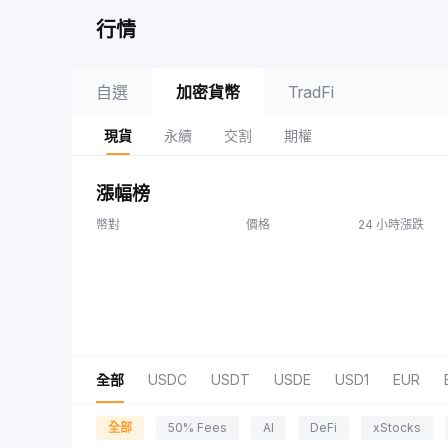
行情
自選
加密貨幣
TradFi
現貨
永續
交割
期權
漲幅榜
幣對
價格
24 小時漲跌
全部
USDC
USDT
USDE
USD1
EUR
全部
50% Fees
AI
DeFi
xStocks