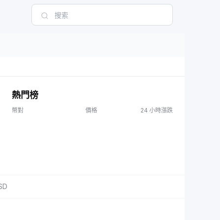
熱門榜
幣對
價格
24 小時漲跌
SD