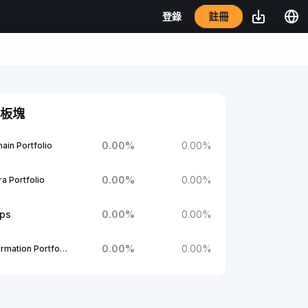
註冊
登錄
板塊
0.00
%
0.00
%
ain Portfolio
0.00
%
0.00
%
a Portfolio
ups
0.00
%
0.00
%
0.00
%
0.00
%
1Confirmation Portfolio