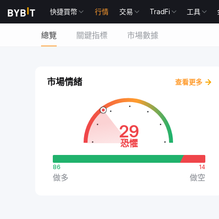
快捷買幣
行情
交易
TradFi
工具
總覽
關鍵指標
市場數據
市場情緒
查看更多
29
恐懼
86
14
做多
做空