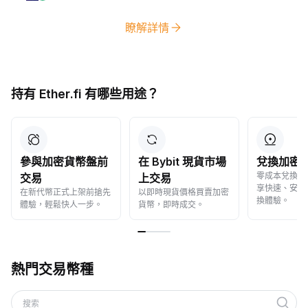
瞭解詳情
持有 Ether.fi 有哪些用途？
參與加密貨幣盤前
在 Bybit 現貨市場
兌換加密
零成本兌換加
交易
上交易
享快速、安全
在新代幣正式上架前搶先
以即時現貨價格買賣加密
換體驗。
體驗，輕鬆快人一步。
貨幣，即時成交。
熱門交易幣種
搜索