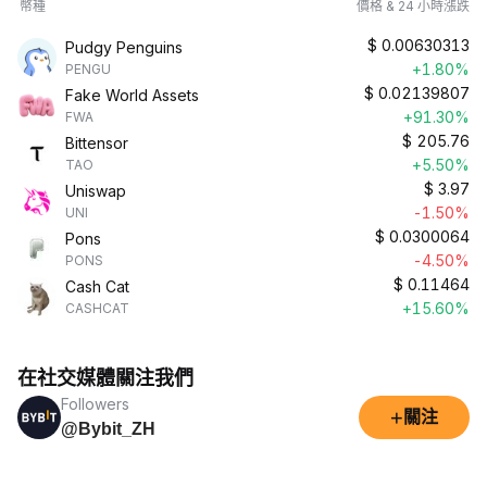
幣種
價格 & 24 小時漲跌
$
0.00630313
Pudgy Penguins
+1.80%
PENGU
$
0.02139807
Fake World Assets
+91.30%
FWA
$
205.76
Bittensor
+5.50%
TAO
$
3.97
Uniswap
-1.50%
UNI
$
0.0300064
Pons
-4.50%
PONS
$
0.11464
Cash Cat
+15.60%
CASHCAT
在社交媒體關注我們
Followers
+
關注
@Bybit_ZH