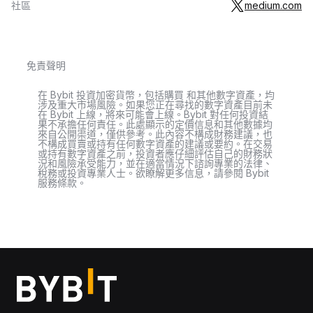
社區
medium.com
免責聲明
在 Bybit 投資加密貨幣，包括購買 和其他數字資產，均
涉及重大市場風險。如果您正在尋找的數字資產目前未
在 Bybit 上線，將來可能會上線。Bybit 對任何投資結
果不承擔任何責任。此處顯示的定價信息和其他數據均
來自公開渠道，僅供參考。此內容不構成財務建議，也
不構成買賣或持有任何數字資產的建議或要約。在交易
或持有數字資產之前，投資者應仔細評估自己的財務狀
況和風險承受能力，並在適當情況下諮詢專業的法律、
稅務或投資專業人士。欲瞭解更多信息，請參閱 Bybit
服務條款。