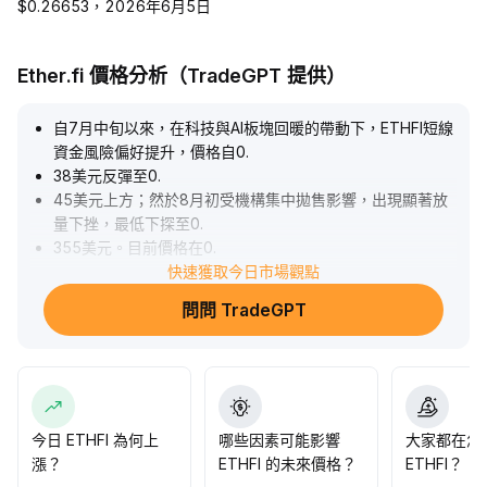
$0.26653，2026年6月5日
Ether.fi 價格分析（TradeGPT 提供）
自7月中旬以來，在科技與AI板塊回暖的帶動下，ETHFI短線
資金風險偏好提升，價格自0
.
38美元反彈至0
.
45美元上方；然於8月初受機構集中拋售影響，出現顯著放
量下挫，最低下探至0
.
355美元。目前價格在0
.
35美元獲得初步技術支撐，0
快速獲取今日市場觀點
.
40美元形成有效阻力，短期走勢預計於此區間反覆震盪。中
問問 TradeGPT
長期而言，ether
.
fi生態持續受益於以太坊質押創新與CeFi-DeFi融合趨勢，估
值具備修復動力。操作建議：可在0
.
35美元附近嘗試分批佈局，突破並站穩0
.
40美元後再增持；若跌破0
.
35美元須嚴格風控，靜待新催化訊號。
.
今日 ETHFI 為何上
哪些因素可能影響
大家都在怎
漲？
ETHFI 的未來價格？
ETHFI？