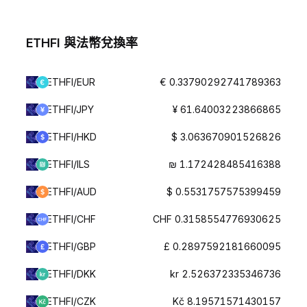
ETHFI 與法幣兌換率
ETHFI/EUR
€ 0.33790292741789363
ETHFI/JPY
¥ 61.64003223866865
ETHFI/HKD
$ 3.063670901526826
ETHFI/ILS
₪ 1.172428485416388
ETHFI/AUD
$ 0.5531757575399459
ETHFI/CHF
CHF 0.3158554776930625
ETHFI/GBP
£ 0.2897592181660095
ETHFI/DKK
kr 2.526372335346736
ETHFI/CZK
Kč 8.19571571430157