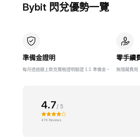
Bybit 閃兌優勢一覽
準備金證明
零手續
每月透過鏈上默克爾樹證明驗證 1:1 準備金。
無隱藏費用
4.7
/ 5
47K Reviews