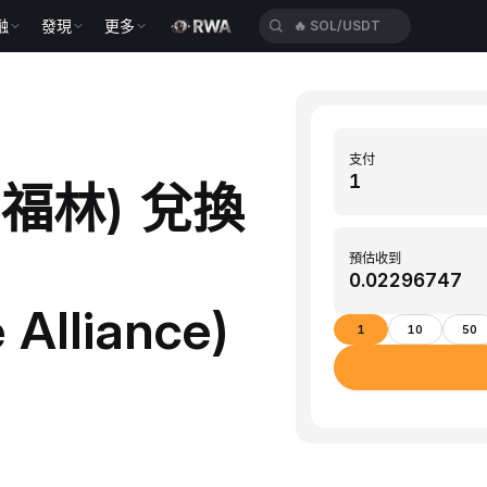
融
發現
更多
🔥
BTC/USDT
支付
利福林) 兌換
預估收到
 Alliance)
1
10
50