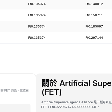
Ft0.135374
Ft0.140812
Ft0.135374
Ft0.150711
Ft0.135374
Ft0.185097
Ft0.135374
Ft0.297144
關於 Artificial Super
(FET)
去任何日期的 FET 價值，並查看
Artificial Superintelligence Alliance
FET = Ft0.02296747469099999 HUF。