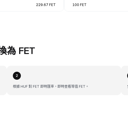
229.67 FET
100 FET
換為 FET
2
根據 HUF 對 FET 即時匯率，即時查看等值 FET。