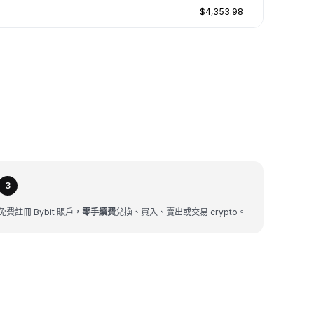
$4,353.98
3
免費註冊 Bybit 賬戶，
零手續費
兌換、買入、賣出或交易 crypto。