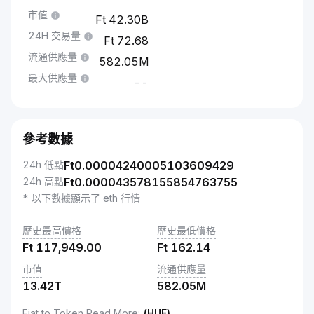
市值
42.30B
24H 交易量
72.68
流通供應量
582.05M
最大供應量
--
參考數據
24h 低點
Ft
0.00004240005103609429
24h 高點
Ft
0.000043578155854763755
* 以下數據顯示了 eth 行情
歷史最高價格
歷史最低價格
Ft
117,949.00
Ft
162.14
市值
流通供應量
13.42T
582.05M
Fiat to Token Read More
:
(HUF)