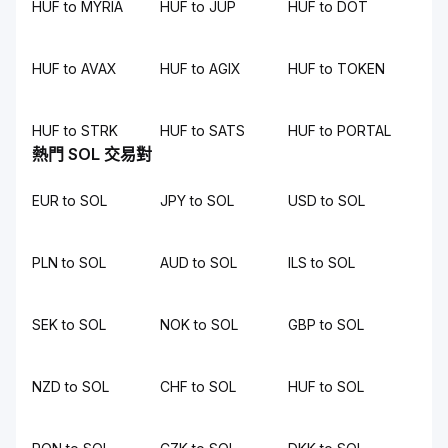
HUF to MYRIA
HUF to JUP
HUF to DOT
HUF to AVAX
HUF to AGIX
HUF to TOKEN
HUF to STRK
HUF to SATS
HUF to PORTAL
熱門 SOL 交易對
EUR to SOL
JPY to SOL
USD to SOL
PLN to SOL
AUD to SOL
ILS to SOL
SEK to SOL
NOK to SOL
GBP to SOL
NZD to SOL
CHF to SOL
HUF to SOL