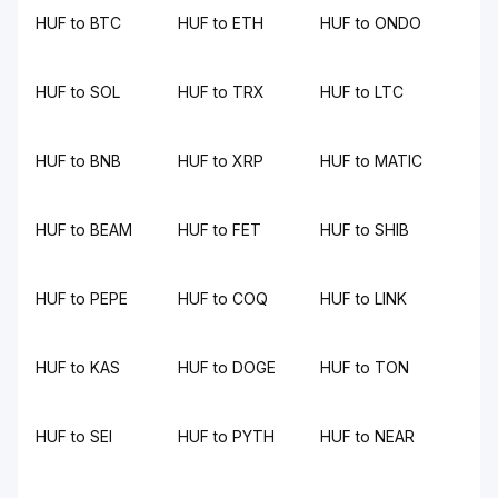
HUF to BTC
HUF to ETH
HUF to ONDO
HUF to SOL
HUF to TRX
HUF to LTC
HUF to BNB
HUF to XRP
HUF to MATIC
HUF to BEAM
HUF to FET
HUF to SHIB
HUF to PEPE
HUF to COQ
HUF to LINK
HUF to KAS
HUF to DOGE
HUF to TON
HUF to SEI
HUF to PYTH
HUF to NEAR