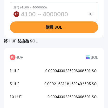
支付 (4100 ~ 4000000)
HUF
Ft
購買 SOL
將 HUF 兌換為 SOL
HUF
SOL
1 HUF
0.00004336236306098501 SOL
5 HUF
0.00021681181530492505 SOL
10 HUF
0.0004336236306098501 SOL