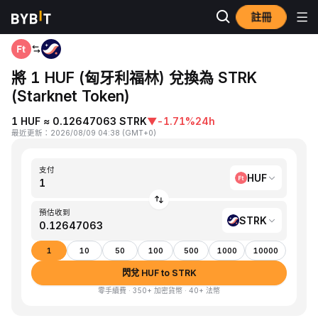
註冊
首頁
HUF to STRK
將 1 HUF (匈牙利福林) 兌換為 STRK
(Starknet Token)
1 HUF ≈ 0.12647063 STRK
▼
-1.71%
24h
最近更新
：
2026/08/09 04:38
(
GMT+0
)
支付
HUF
預估收到
STRK
1
10
50
100
500
1000
10000
閃兌 HUF to STRK
零手續費 · 350+ 加密貨幣 · 40+ 法幣