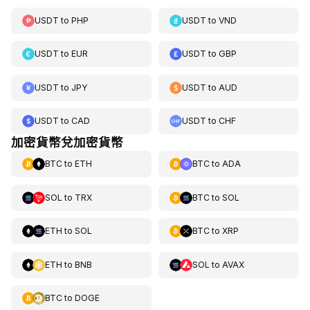
USDT
to
PHP
USDT
to
VND
USDT
to
EUR
USDT
to
GBP
USDT
to
JPY
USDT
to
AUD
USDT
to
CAD
USDT
to
CHF
加密貨幣兌加密貨幣
BTC
to
ETH
BTC
to
ADA
SOL
to
TRX
BTC
to
SOL
ETH
to
SOL
BTC
to
XRP
ETH
to
BNB
SOL
to
AVAX
BTC
to
DOGE