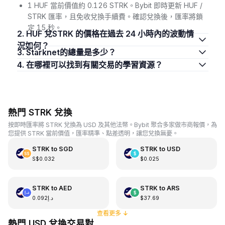
1 HUF 當前價值約 0.126 STRK。Bybit 即時更新 HUF /
STRK 匯率，且免收兌換手續費。確認兌換後，匯率將鎖
定 15 秒。
2. HUF 兌STRK 的價格在過去 24 小時內的波動情
況如何？
3. Starknet的總量是多少？
4. 在哪裡可以找到有關交易的學習資源？
熱門 STRK 兌換
按即時匯率將 STRK 兌換為 USD 及其他法幣。Bybit 聚合多家做市商報價，為
您提供 STRK 當前價值，匯率精準、點差透明，讓您兌換無憂。
STRK
to
SGD
STRK
to
USD
S$0.032
$0.025
STRK
to
AED
STRK
to
ARS
د.إ0.092
$37.69
查看更多
↓
熱門 USD 兌換交易對