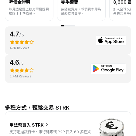
準備金證明
零手續費
8,600 萬+
每月透過鏈上默克爾樹證明
無隱藏費用，報價費率即為
加入全球交易
驗證 1:1 準備金。
最終支付費率。
先的交易平臺
4.7
/ 5
47K Reviews
4.6
/ 5
1.4M Reviews
多種方式，輕鬆交易 STRK
用法幣買入 STRK
支持透過銀行卡、銀行轉賬或 P2P 買入 60 多種貨