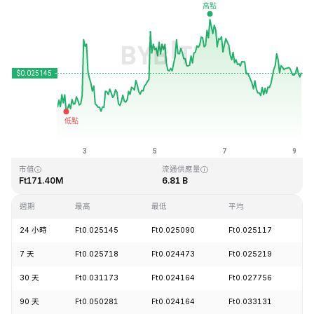
最近更新時間：2026-08-09 04:38 (GMT+0)
歷史最高價格
歷史最低價格
Ft4.41
Ft0.023949
市值
流通供應量
Ft171.40M
6.81 B
週期
最高
最低
平均
漲
24 小時
Ft0.025145
Ft0.025090
Ft0.025117
+
7 天
Ft0.025718
Ft0.024473
Ft0.025219
+
30 天
Ft0.031173
Ft0.024164
Ft0.027756
-
90 天
Ft0.050281
Ft0.024164
Ft0.033131
-