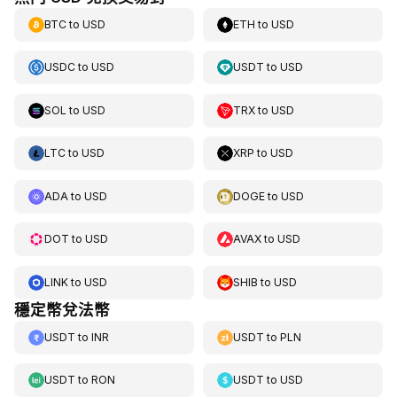
BTC
to
USD
ETH
to
USD
USDC
to
USD
USDT
to
USD
SOL
to
USD
TRX
to
USD
LTC
to
USD
XRP
to
USD
ADA
to
USD
DOGE
to
USD
DOT
to
USD
AVAX
to
USD
LINK
to
USD
SHIB
to
USD
穩定幣兌法幣
USDT
to
INR
USDT
to
PLN
USDT
to
RON
USDT
to
USD