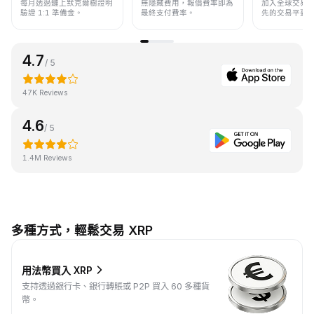
每月透過鏈上默克爾樹證明
無隱藏費用，報價費率即為
加入全球交易
驗證 1:1 準備金。
最終支付費率。
先的交易平臺
4.7
/ 5
47K Reviews
4.6
/ 5
1.4M Reviews
多種方式，輕鬆交易 XRP
用法幣買入 XRP
支持透過銀行卡、銀行轉賬或 P2P 買入 60 多種貨
幣。