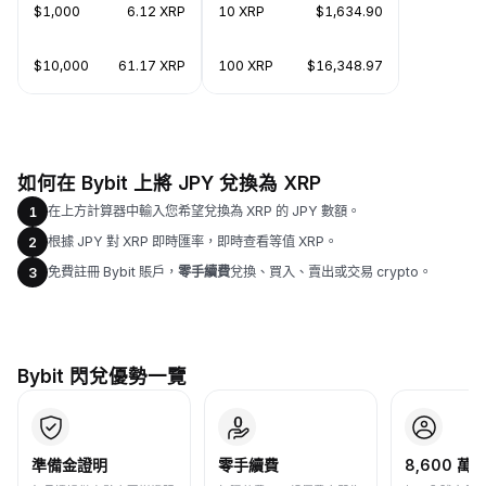
$1,000
6.12 XRP
10 XRP
$1,634.90
$10,000
61.17 XRP
100 XRP
$16,348.97
如何在 Bybit 上將 JPY 兌換為 XRP
在上方計算器中輸入您希望兌換為 XRP 的 JPY 數額。
1
根據 JPY 對 XRP 即時匯率，即時查看等值 XRP。
2
免費註冊 Bybit 賬戶，
零手續費
兌換、買入、賣出或交易 crypto。
3
Bybit 閃兌優勢一覽
準備金證明
零手續費
8,600 萬+