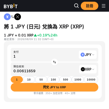
註冊
首頁
JPY to XRP
將 1 JPY (日元) 兌換為 XRP (XRP)
1 JPY ≈ 0.01 XRP
▲
+0.19%
24h
最近更新
：
2026/08/09 11:32
(
GMT+0
)
支付
JPY
預估收到
XRP
1
10
50
100
500
1000
10000
閃兌 JPY to XRP
零手續費 · 350+ 加密貨幣 · 40+ 法幣