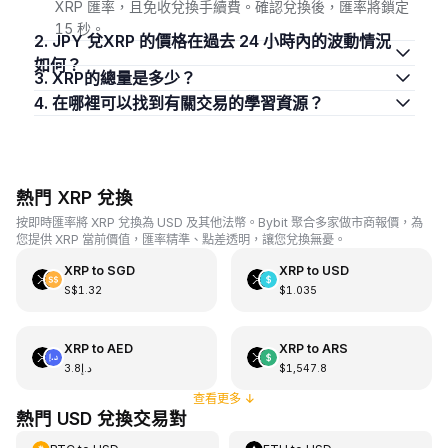
XRP 匯率，且免收兌換手續費。確認兌換後，匯率將鎖定
15 秒。
2. JPY 兌XRP 的價格在過去 24 小時內的波動情況
如何？
3. XRP的總量是多少？
4. 在哪裡可以找到有關交易的學習資源？
熱門 XRP 兌換
按即時匯率將 XRP 兌換為 USD 及其他法幣。Bybit 聚合多家做市商報價，為
您提供 XRP 當前價值，匯率精準、點差透明，讓您兌換無憂。
XRP
to
SGD
XRP
to
USD
S$1.32
$1.035
XRP
to
AED
XRP
to
ARS
د.إ3.8
$1,547.8
查看更多
↓
熱門 USD 兌換交易對