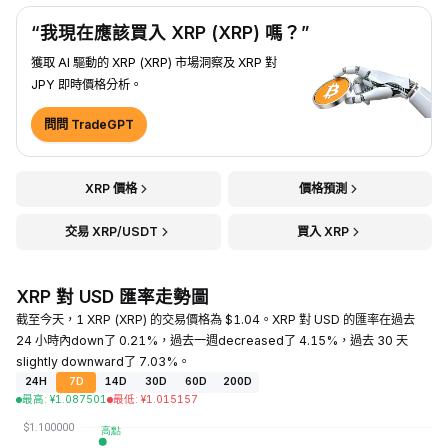
“我現在應該買入 XRP (XRP) 嗎？”
獲取 AI 驅動的 XRP (XRP) 市場洞察及 XRP 對
JPY 即時價格分析。
問問 TradeGPT
XRP 價格
價格預測
交易 XRP/USDT
買入 XRP
XRP 對 USD 匯率走勢圖
截至今天，1 XRP (XRP) 的交易價格為 $1.04。XRP 對 USD 的匯率在過去
24 小時內down了 0.21%，過去一週decreased了 4.15%，過去 30 天
slightly downward了 7.03%。
24H
7D
14D
30D
60D
200D
最高
:
¥
1.087501
最低
:
¥
1.015157