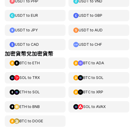
USDT
to
PHP
USDT
to
VND
USDT
to
EUR
USDT
to
GBP
USDT
to
JPY
USDT
to
AUD
USDT
to
CAD
USDT
to
CHF
加密貨幣兌加密貨幣
BTC
to
ETH
BTC
to
ADA
SOL
to
TRX
BTC
to
SOL
ETH
to
SOL
BTC
to
XRP
ETH
to
BNB
SOL
to
AVAX
BTC
to
DOGE