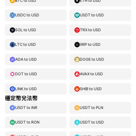
BTC
to
USD
ETH
to
USD
USDC
to
USD
USDT
to
USD
SOL
to
USD
TRX
to
USD
LTC
to
USD
XRP
to
USD
ADA
to
USD
DOGE
to
USD
DOT
to
USD
AVAX
to
USD
LINK
to
USD
SHIB
to
USD
穩定幣兌法幣
USDT
to
INR
USDT
to
PLN
USDT
to
RON
USDT
to
USD