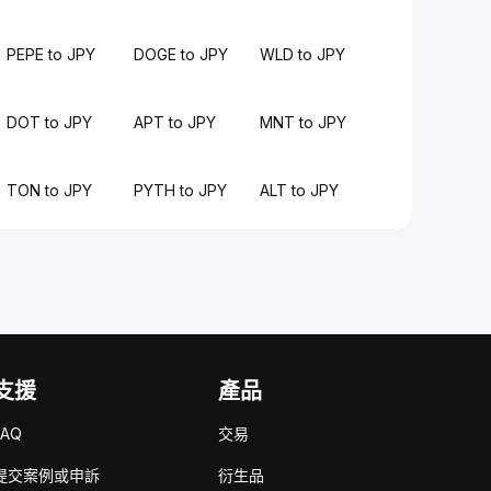
PEPE to JPY
DOGE to JPY
WLD to JPY
DOT to JPY
APT to JPY
MNT to JPY
TON to JPY
PYTH to JPY
ALT to JPY
支援
產品
FAQ
交易
提交案例或申訴
衍生品