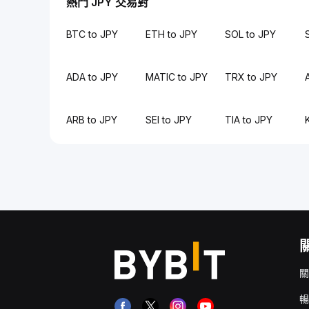
熱門 JPY 交易對
BTC to JPY
ETH to JPY
SOL to JPY
ADA to JPY
MATIC to JPY
TRX to JPY
ARB to JPY
SEI to JPY
TIA to JPY
關
暢