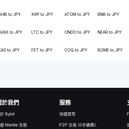
SHIB to JPY
XRP to JPY
ATOM to JPY
BNB to JPY
AVAX to JPY
LTC to JPY
ONDO to JPY
NEAR to JPY
KAS to JPY
FET to JPY
COQ to JPY
BOME to JPY
關於我們
服務
於 Bybit
快捷買幣
遊 Mantle 生態
P2P 交易 (0手續費)