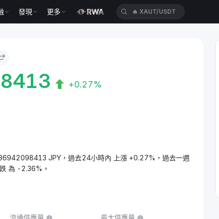
融
發現
更多
🔥
XAUT/USDT
98413
+0.27%
53.936942098413 JPY，過去24小時內 上漲 +0.27%，過去一週
跌 為 -2.36%。
流通供應量
最大供應量