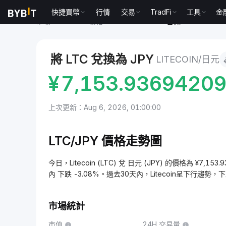
快捷買幣
行情
交易
TradFi
工具
金
市場
Litecoin 價格 LTC
Litecoin to 日元
將 LTC 兌換為 JPY
LITECOIN/日元
¥
7,153.9369420
上次更新：Aug 6, 2026, 01:00:00
LTC/JPY 價格走勢圖
今日，Litecoin (LTC) 兌 日元 (JPY) 的價格為 ¥7,1
內 下跌 -3.08%。過去30天內，Litecoin呈下行趨勢，下
市場統計
市值
24H 交易量