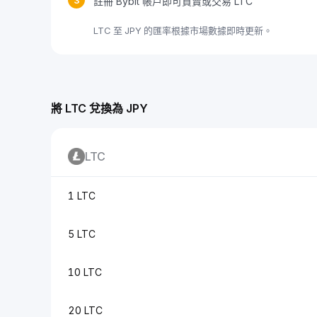
3
註冊 Bybit 帳戶即可買賣或交易 LTC
LTC 至 JPY 的匯率根據市場數據即時更新。
將 LTC 兌換為 JPY
LTC
1 LTC
5 LTC
10 LTC
20 LTC