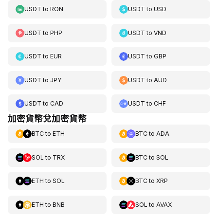
USDT
to
RON
USDT
to
USD
USDT
to
PHP
USDT
to
VND
USDT
to
EUR
USDT
to
GBP
USDT
to
JPY
USDT
to
AUD
USDT
to
CAD
USDT
to
CHF
加密貨幣兌加密貨幣
BTC
to
ETH
BTC
to
ADA
SOL
to
TRX
BTC
to
SOL
ETH
to
SOL
BTC
to
XRP
ETH
to
BNB
SOL
to
AVAX