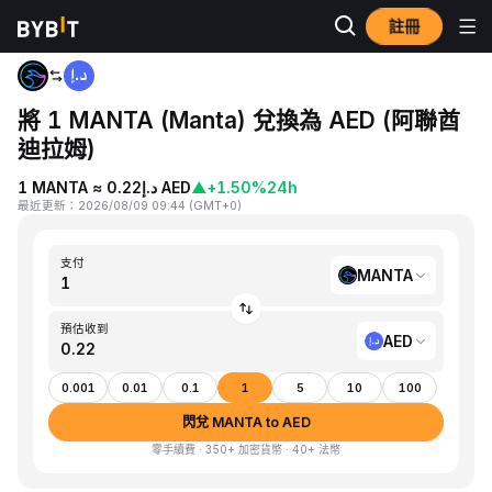
註冊
首頁
MANTA to AED
將 1 MANTA (Manta) 兌換為 AED (阿聯酋
迪拉姆)
1 MANTA ≈ د.إ0.22 AED
▲
+1.50%
24h
最近更新
：
2026/08/09 09:44
(
GMT+0
)
支付
MANTA
預估收到
AED
0.001
0.01
0.1
1
5
10
100
閃兌 MANTA to AED
零手續費 · 350+ 加密貨幣 · 40+ 法幣