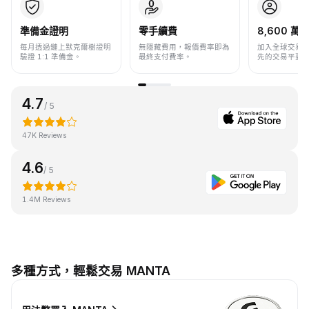
準備金證明
零手續費
8,600 萬+
每月透過鏈上默克爾樹證明
無隱藏費用，報價費率即為
加入全球交易
驗證 1:1 準備金。
最終支付費率。
先的交易平臺
4.7
/ 5
47K Reviews
4.6
/ 5
1.4M Reviews
多種方式，輕鬆交易 MANTA