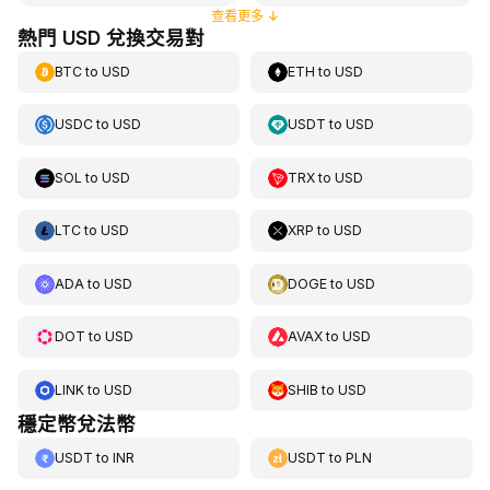
查看更多
↓
熱門 USD 兌換交易對
BTC
to
USD
ETH
to
USD
USDC
to
USD
USDT
to
USD
SOL
to
USD
TRX
to
USD
LTC
to
USD
XRP
to
USD
ADA
to
USD
DOGE
to
USD
DOT
to
USD
AVAX
to
USD
LINK
to
USD
SHIB
to
USD
穩定幣兌法幣
USDT
to
INR
USDT
to
PLN