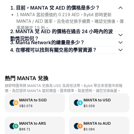
1. 目前，MANTA 兌 AED 的價格是多少？
1 MANTA 當前價值約 0.219 AED。Bybit 即時更新
MANTA / AED 匯率，且免收兌換手續費。確認兌換後，匯
率將鎖定 15 秒。
2. MANTA 兌 AED 的價格在過去 24 小時內的波
動情況如何？
3. Manta Network的總量是多少？
4. 在哪裡可以找到有關交易的學習資源？
熱門 MANTA 兌換
按即時匯率將 MANTA 兌換為 USD 及其他法幣。Bybit 聚合多家做市商報
價，為您提供 MANTA 當前價值，匯率精準、點差透明，讓您兌換無憂。
MANTA
to
SGD
MANTA
to
USD
S$0.076
$0.059
MANTA
to
ARS
MANTA
to
AUD
$88.71
$0.084