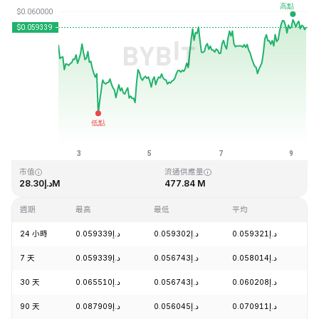
最近更新時間：2026-08-09 09:44 (GMT+0)
歷史最高價格
歷史最低價格
د.إ0.054621
د.إ4.05
市值
流通供應量
د.إ28.30M
477.84 M
週期
最高
最低
平均
漲
24 小時
د.إ0.059339
د.إ0.059302
د.إ0.059321
+
7 天
د.إ0.059339
د.إ0.056743
د.إ0.058014
+
30 天
د.إ0.065510
د.إ0.056743
د.إ0.060208
+
90 天
د.إ0.087909
د.إ0.056045
د.إ0.070911
-