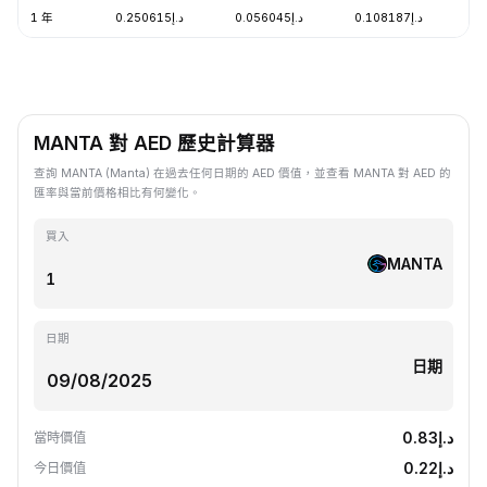
1 年
د.إ0.250615
د.إ0.056045
د.إ0.108187
-
MANTA 對 AED 歷史計算器
查詢 MANTA (Manta) 在過去任何日期的 AED 價值，並查看 MANTA 對 AED 的
匯率與當前價格相比有何變化。
買入
MANTA
日期
日期
د.إ0.83
當時價值
د.إ0.22
今日價值