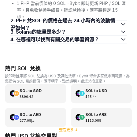
1 PHP 當前價值約 0 SOL。Bybit 即時更新 PHP / SOL 匯
率，且免收兌換手續費。確認兌換後，匯率將鎖定 15
秒。
2. PHP 兌SOL 的價格在過去 24 小時內的波動情
況如何？
3. Solana的總量是多少？
4. 在哪裡可以找到有關交易的學習資源？
熱門 SOL 兌換
按即時匯率將 SOL 兌換為 USD 及其他法幣。Bybit 聚合多家做市商報價，為
您提供 SOL 當前價值，匯率精準、點差透明，讓您兌換無憂。
SOL
to
SGD
SOL
to
USD
S$96.42
$75.44
SOL
to
AED
SOL
to
ARS
د.إ277.05
$113,085
查看更多
↓
熱門 USD 兌換交易對