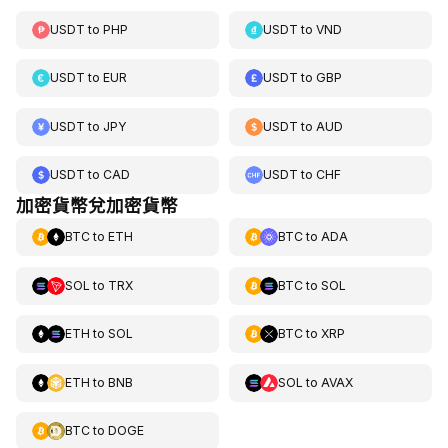
USDT
to
PHP
USDT
to
VND
USDT
to
EUR
USDT
to
GBP
USDT
to
JPY
USDT
to
AUD
USDT
to
CAD
USDT
to
CHF
加密貨幣兌加密貨幣
BTC
to
ETH
BTC
to
ADA
SOL
to
TRX
BTC
to
SOL
ETH
to
SOL
BTC
to
XRP
ETH
to
BNB
SOL
to
AVAX
BTC
to
DOGE