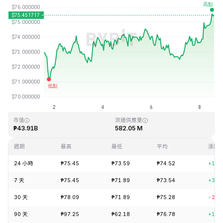
最近更新時間：2026-08-08 13:57 (GMT+0)
歷史最高價格
歷史最低價格
₱293.31
₱0.500801
市值
流通供應量
₱43.91B
582.05 M
週期
最高
最低
平均
漲跌
24 小時
₱75.45
₱73.59
₱74.52
+1.6
7 天
₱75.45
₱71.89
₱73.54
+3.5
30 天
₱78.09
₱71.89
₱75.28
-2.7
90 天
₱97.25
₱62.18
₱76.78
+14.