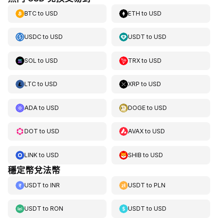
BTC
to
USD
ETH
to
USD
USDC
to
USD
USDT
to
USD
SOL
to
USD
TRX
to
USD
LTC
to
USD
XRP
to
USD
ADA
to
USD
DOGE
to
USD
DOT
to
USD
AVAX
to
USD
LINK
to
USD
SHIB
to
USD
穩定幣兌法幣
USDT
to
INR
USDT
to
PLN
USDT
to
RON
USDT
to
USD