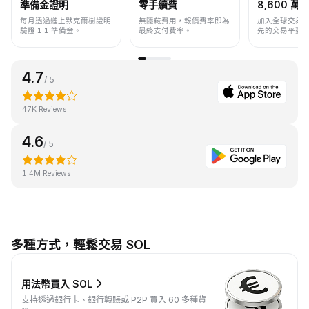
準備金證明
零手續費
8,600 萬+
每月透過鏈上默克爾樹證明
無隱藏費用，報價費率即為
加入全球交易
驗證 1:1 準備金。
最終支付費率。
先的交易平臺
4.7
/ 5
47K Reviews
4.6
/ 5
1.4M Reviews
多種方式，輕鬆交易 SOL
用法幣買入 SOL
支持透過銀行卡、銀行轉賬或 P2P 買入 60 多種貨