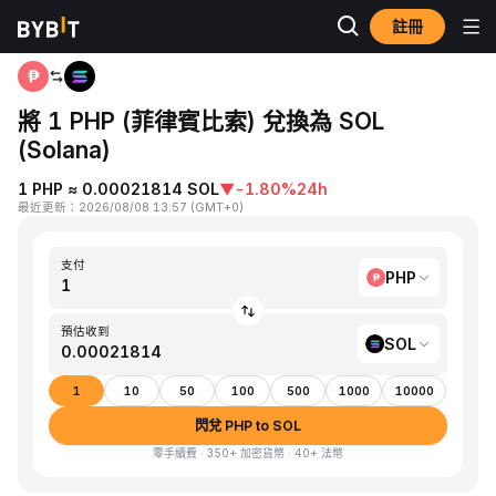
註冊
首頁
PHP to SOL
將 1 PHP (菲律賓比索) 兌換為 SOL
(Solana)
1 PHP ≈ 0.00021814 SOL
▼
-1.80%
24h
最近更新
：
2026/08/08 13:57
(
GMT+0
)
支付
PHP
預估收到
SOL
1
10
50
100
500
1000
10000
閃兌 PHP to SOL
零手續費 · 350+ 加密貨幣 · 40+ 法幣