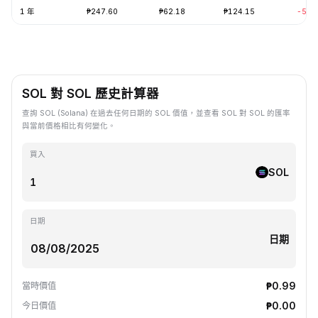
1 年
₱247.60
₱62.18
₱124.15
-57.
SOL 對 SOL 歷史計算器
查詢 SOL (Solana) 在過去任何日期的 SOL 價值，並查看 SOL 對 SOL 的匯率
與當前價格相比有何變化。
買入
SOL
日期
日期
₱0.99
當時價值
₱0.00
今日價值