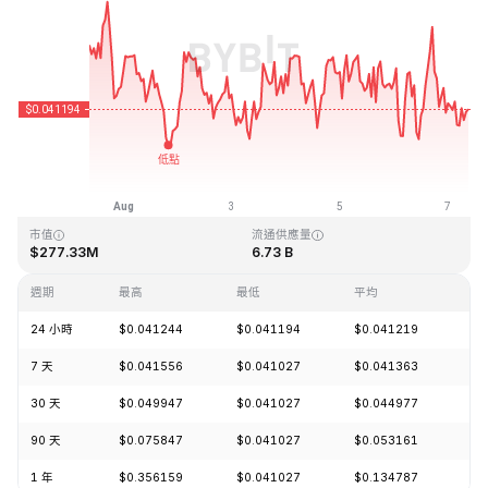
最近更新時間：2026-08-07 08:21 (GMT+0)
歷史最高價格
歷史最低價格
$1.14
$0.040542
市值
流通供應量
$277.33M
6.73 B
週期
最高
最低
平均
漲
24 小時
$0.041244
$0.041194
$0.041219
-0
7 天
$0.041556
$0.041027
$0.041363
-1
30 天
$0.049947
$0.041027
$0.044977
-1
90 天
$0.075847
$0.041027
$0.053161
-1
1 年
$0.356159
$0.041027
$0.134787
-8