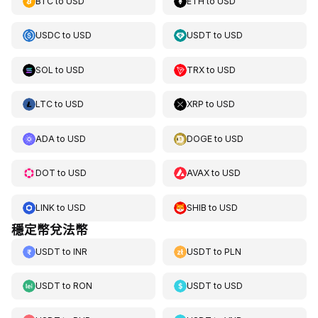
BTC
to
USD
ETH
to
USD
USDC
to
USD
USDT
to
USD
SOL
to
USD
TRX
to
USD
LTC
to
USD
XRP
to
USD
ADA
to
USD
DOGE
to
USD
DOT
to
USD
AVAX
to
USD
LINK
to
USD
SHIB
to
USD
穩定幣兌法幣
USDT
to
INR
USDT
to
PLN
USDT
to
RON
USDT
to
USD