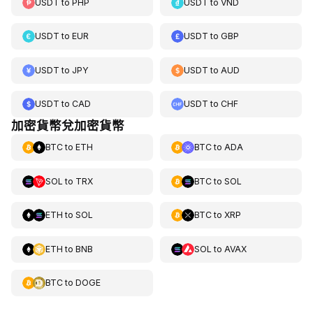
USDT
to
PHP
USDT
to
VND
USDT
to
EUR
USDT
to
GBP
USDT
to
JPY
USDT
to
AUD
USDT
to
CAD
USDT
to
CHF
加密貨幣兌加密貨幣
BTC
to
ETH
BTC
to
ADA
SOL
to
TRX
BTC
to
SOL
ETH
to
SOL
BTC
to
XRP
ETH
to
BNB
SOL
to
AVAX
BTC
to
DOGE