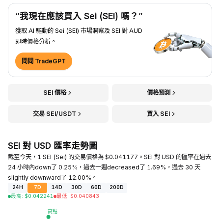
“我現在應該買入 Sei (SEI) 嗎？”
獲取 AI 驅動的 Sei (SEI) 市場洞察及 SEI 對 AUD
即時價格分析。
問問 TradeGPT
SEI 價格
價格預測
交易 SEI/USDT
買入 SEI
SEI 對 USD 匯率走勢圖
截至今天，1 SEI (Sei) 的交易價格為 $0.041177。SEI 對 USD 的匯率在過去
24 小時內down了 0.25%，過去一週decreased了 1.69%，過去 30 天
slightly downward了 12.00%。
24H
7D
14D
30D
60D
200D
最高
:
$
0.042241
最低
:
$
0.040843