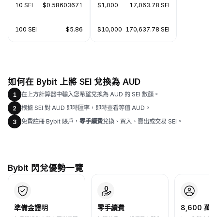
10 SEI
$0.58603671
$1,000
17,063.78 SEI
100 SEI
$5.86
$10,000
170,637.78 SEI
如何在 Bybit 上將 SEI 兌換為 AUD
在上方計算器中輸入您希望兌換為 AUD 的 SEI 數額。
1
根據 SEI 對 AUD 即時匯率，即時查看等值 AUD。
2
免費註冊 Bybit 賬戶，
零手續費
兌換、買入、賣出或交易 SEI。
3
Bybit 閃兌優勢一覽
準備金證明
零手續費
8,600 萬+