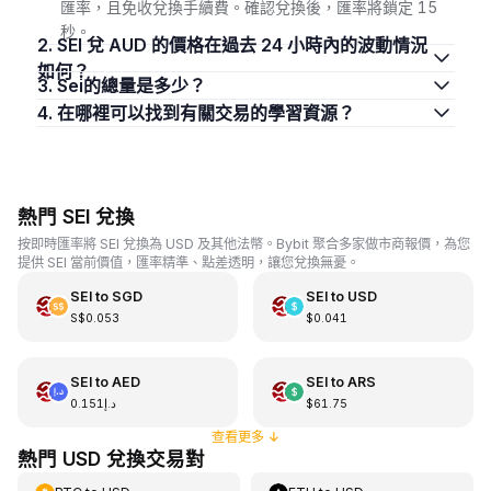
匯率，且免收兌換手續費。確認兌換後，匯率將鎖定 15
秒。
2. SEI 兌 AUD 的價格在過去 24 小時內的波動情況
如何？
3. Sei的總量是多少？
4. 在哪裡可以找到有關交易的學習資源？
熱門 SEI 兌換
按即時匯率將 SEI 兌換為 USD 及其他法幣。Bybit 聚合多家做市商報價，為您
提供 SEI 當前價值，匯率精準、點差透明，讓您兌換無憂。
SEI
to
SGD
SEI
to
USD
S$0.053
$0.041
SEI
to
AED
SEI
to
ARS
د.إ0.151
$61.75
查看更多
↓
熱門 USD 兌換交易對