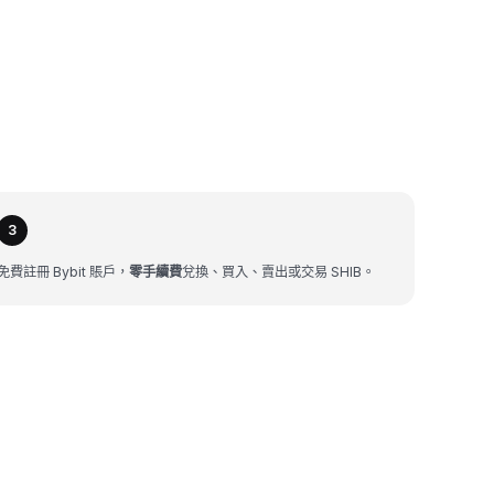
3
免費註冊 Bybit 賬戶，
零手續費
兌換、買入、賣出或交易 SHIB。