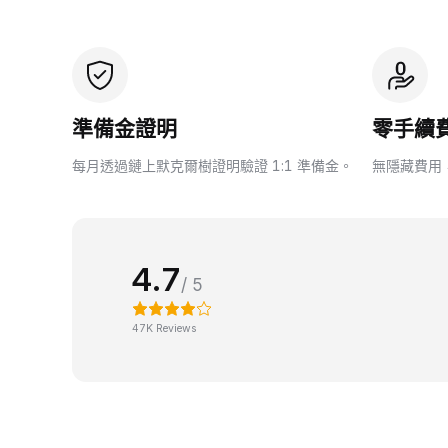
準備金證明
零手續
每月透過鏈上默克爾樹證明驗證 1:1 準備金。
無隱藏費用
4.7
/ 5
47K Reviews