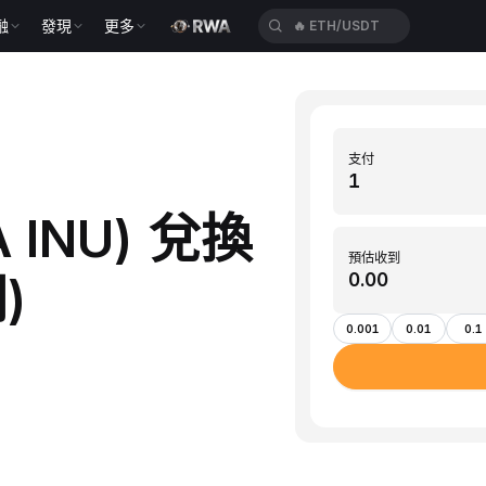
融
發現
更多
🔥
ETH/USDT
支付
A INU) 兌換
預估收到
)
0.001
0.01
0.1