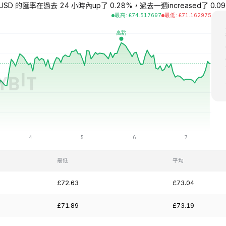
USD 的匯率在過去 24 小時內up了 0.28%，過去一週increased了 0.09%，
最高
:
£
74.517697
最低
:
£
71.162975
最低
平均
£72.63
£73.04
£71.89
£73.19