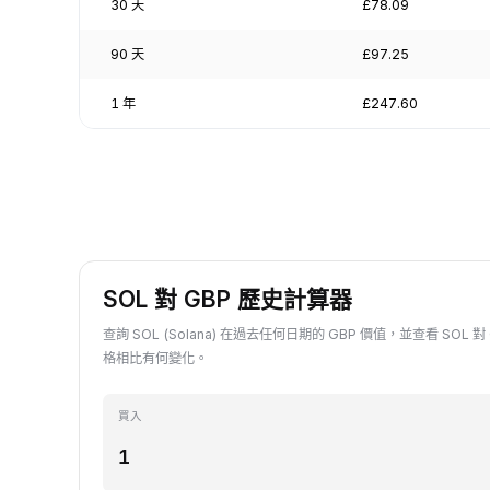
30 天
£78.09
90 天
£97.25
1 年
£247.60
SOL 對 GBP 歷史計算器
查詢 SOL (Solana) 在過去任何日期的 GBP 價值，並查看 SOL 
格相比有何變化。
買入