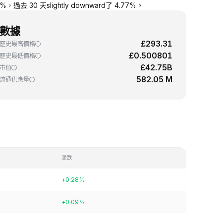
過去 30 天slightly downward了 4.77%。
數據
£293.31
歷史最高價格
£0.500801
歷史最低價格
£42.75B
市值
582.05 M
流通供應量
漲跌
+0.28%
+0.09%