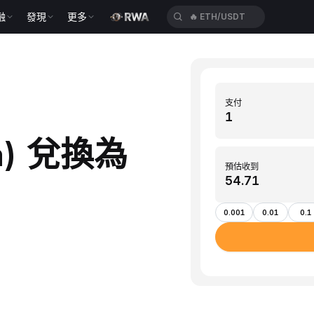
融
發現
更多
🔥
HFTUSDT
支付
na) 兌換為
預估收到
0.001
0.01
0.1