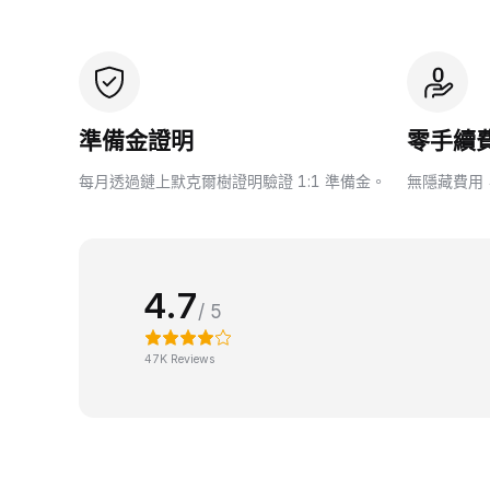
準備金證明
零手續
每月透過鏈上默克爾樹證明驗證 1:1 準備金。
無隱藏費用
4.7
/ 5
47K Reviews