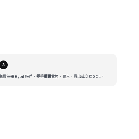
3
免費註冊 Bybit 賬戶，
零手續費
兌換、買入、賣出或交易 SOL。