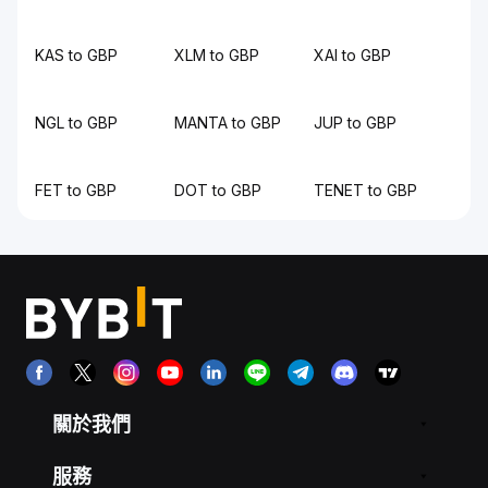
KAS to GBP
XLM to GBP
XAI to GBP
NGL to GBP
MANTA to GBP
JUP to GBP
FET to GBP
DOT to GBP
TENET to GBP
關於我們
服務