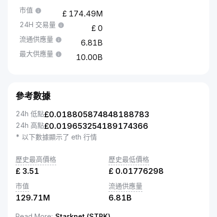
市值
174.49M
24H 交易量
0
流通供應量
6.81B
最大供應量
10.00B
參考數據
24h 低點
£
0.018805874848188783
24h 高點
£
0.019653254189174366
* 以下數據顯示了 eth 行情
歷史最高價格
歷史最低價格
£
3.51
£
0.01776298
市值
流通供應量
129.71M
6.81B
Read More
:
Starknet (STRK)