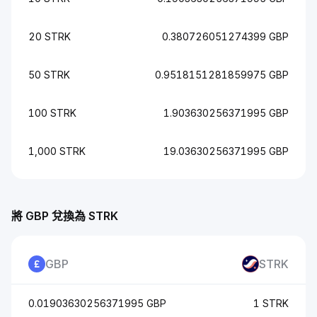
20 STRK
0.380726051274399 GBP
50 STRK
0.9518151281859975 GBP
100 STRK
1.903630256371995 GBP
1,000 STRK
19.03630256371995 GBP
將 GBP 兌換為 STRK
GBP
STRK
0.01903630256371995 GBP
1 STRK