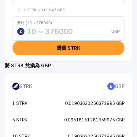
1 STRK ≈ 0.01947 GBP
支付 (10 ~ 376000)
GBP
£
購買 STRK
將 STRK 兌換為 GBP
STRK
GBP
1 STRK
0.01903630256371995 GBP
5 STRK
0.09518151281859975 GBP
10 STRK
0.1903630256371995 GBP