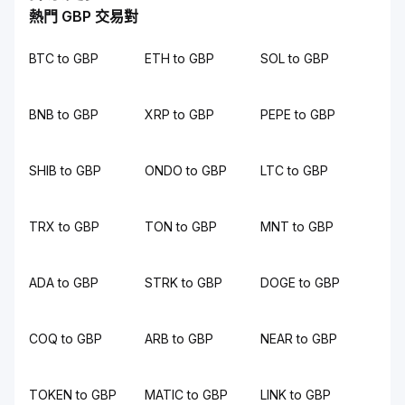
熱門 GBP 交易對
BTC to GBP
ETH to GBP
SOL to GBP
BNB to GBP
XRP to GBP
PEPE to GBP
SHIB to GBP
ONDO to GBP
LTC to GBP
TRX to GBP
TON to GBP
MNT to GBP
ADA to GBP
STRK to GBP
DOGE to GBP
COQ to GBP
ARB to GBP
NEAR to GBP
TOKEN to GBP
MATIC to GBP
LINK to GBP