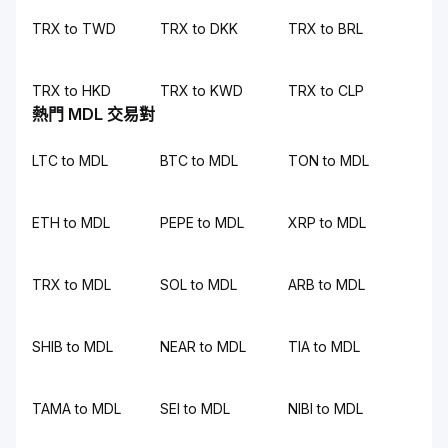
TRX to TWD
TRX to DKK
TRX to BRL
TRX to HKD
TRX to KWD
TRX to CLP
熱門 MDL 交易對
LTC to MDL
BTC to MDL
TON to MDL
ETH to MDL
PEPE to MDL
XRP to MDL
TRX to MDL
SOL to MDL
ARB to MDL
SHIB to MDL
NEAR to MDL
TIA to MDL
TAMA to MDL
SEI to MDL
NIBI to MDL