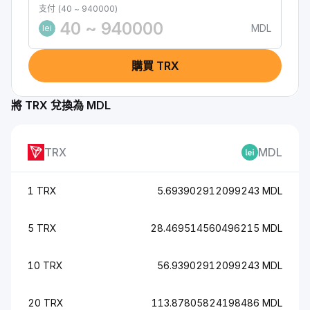
支付 (40 ~ 940000)
MDL
lei
購買 TRX
將 TRX 兌換為 MDL
TRX
MDL
1 TRX
5.693902912099243 MDL
5 TRX
28.469514560496215 MDL
10 TRX
56.93902912099243 MDL
20 TRX
113.87805824198486 MDL