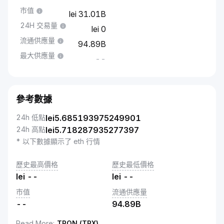
市值
31.01B
24H 交易量
0
流通供應量
94.89B
最大供應量
--
參考數據
24h 低點
lei
5.685193975249901
24h 高點
lei
5.718287935277397
* 以下數據顯示了 eth 行情
歷史最高價格
歷史最低價格
lei
--
lei
--
市值
流通供應量
--
94.89B
Read More
:
TRON (TRX)