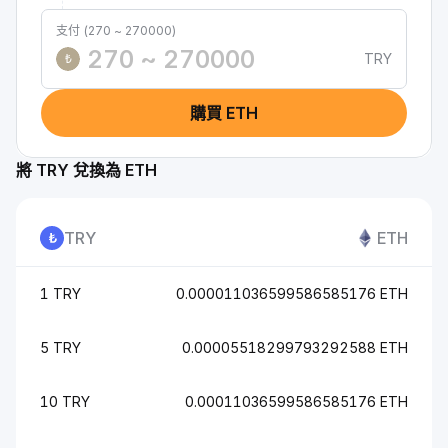
支付 (270 ~ 270000)
TRY
₺
購買 ETH
將 TRY 兌換為 ETH
TRY
ETH
1 TRY
0.000011036599586585176 ETH
5 TRY
0.00005518299793292588 ETH
10 TRY
0.00011036599586585176 ETH