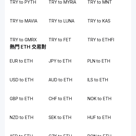
TRY to PYTH
TRY to MYRIA
TRY to MNT
TRY to MAVIA
TRY to LUNA
TRY to KAS
TRY to GMRX
TRY to FET
TRY to ETHFI
熱門 ETH 交易對
EUR to ETH
JPY to ETH
PLN to ETH
USD to ETH
AUD to ETH
ILS to ETH
GBP to ETH
CHF to ETH
NOK to ETH
NZD to ETH
SEK to ETH
HUF to ETH