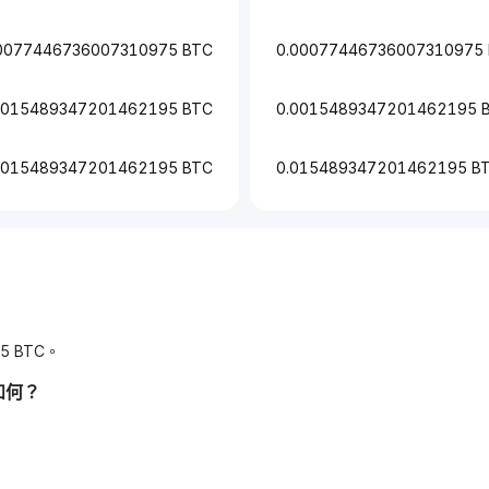
0077446736007310975 BTC
0.00077446736007310975
0015489347201462195 BTC
0.0015489347201462195 
.015489347201462195 BTC
0.015489347201462195 B
5 BTC。
如何？