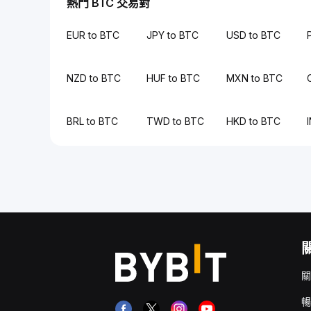
熱門 BTC 交易對
EUR to BTC
JPY to BTC
USD to BTC
NZD to BTC
HUF to BTC
MXN to BTC
BRL to BTC
TWD to BTC
HKD to BTC
關
暢