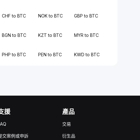
CHF to BTC
NOK to BTC
GBP to BTC
BGN to BTC
KZT to BTC
MYR to BTC
PHP to BTC
PEN to BTC
KWD to BTC
支援
產品
FAQ
交易
提交案例或申訴
衍生品