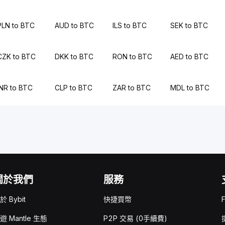
PLN to BTC
AUD to BTC
ILS to BTC
SEK to BTC
CZK to BTC
DKK to BTC
RON to BTC
AED to BTC
INR to BTC
CLP to BTC
ZAR to BTC
MDL to BTC
關於我們
服務
於 Bybit
快捷買幣
遊 Mantle 生態
P2P 交易 (0手續費)