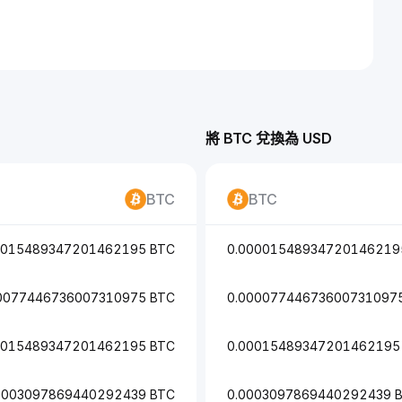
將 BTC 兌換為 USD
BTC
BTC
0015489347201462195 BTC
0.00001548934720146219
0077446736007310975 BTC
0.00007744673600731097
0015489347201462195 BTC
0.00015489347201462195
0003097869440292439 BTC
0.0003097869440292439 