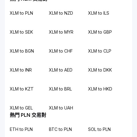
XLM to PLN
XLM to NZD
XLM to ILS
XLM to SEK
XLM to MYR
XLM to GBP
XLM to BGN
XLM to CHF
XLM to CLP
XLM to INR
XLM to AED
XLM to DKK
XLM to KZT
XLM to BRL
XLM to HKD
XLM to GEL
XLM to UAH
熱門 PLN 交易對
ETH to PLN
BTC to PLN
SOL to PLN