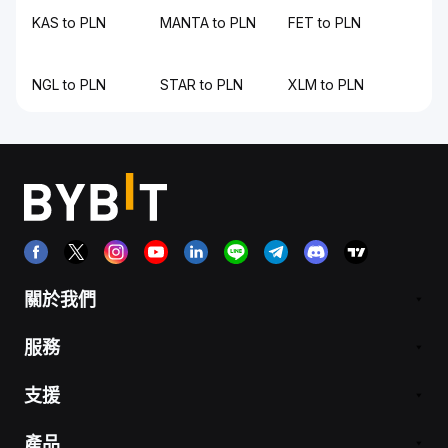
KAS to PLN
MANTA to PLN
FET to PLN
NGL to PLN
STAR to PLN
XLM to PLN
關於我們
服務
支援
產品