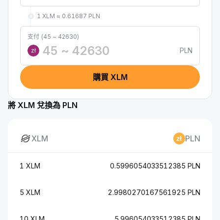
1 XLM ≈ 0.61687 PLN
支付 (45 ~ 42630)
PLN
zł
購買 XLM
將 XLM 兌換為 PLN
XLM
PLN
1 XLM
0.5996054033512385 PLN
5 XLM
2.9980270167561925 PLN
10 XLM
5.996054033512385 PLN