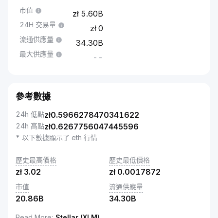
市值
5.60B
24H 交易量
0
流通供應量
34.30B
最大供應量
--
參考數據
24h 低點
zł
0.5966278470341622
24h 高點
zł
0.6267756047445596
* 以下數據顯示了 eth 行情
歷史最高價格
歷史最低價格
zł
3.02
zł
0.0017872
市值
流通供應量
20.86B
34.30B
Read More
:
Stellar (XLM)