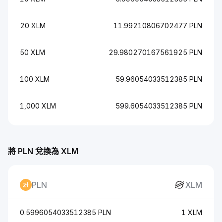
20 XLM
11.99210806702477 PLN
50 XLM
29.980270167561925 PLN
100 XLM
59.96054033512385 PLN
1,000 XLM
599.6054033512385 PLN
將 PLN 兌換為 XLM
PLN
XLM
0.5996054033512385 PLN
1 XLM