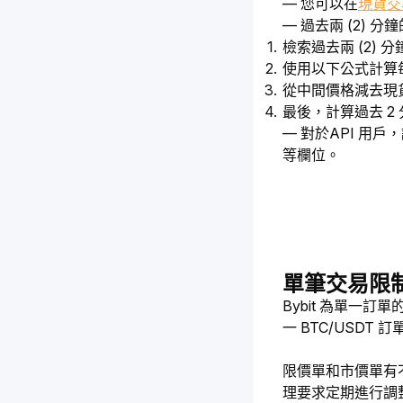
— 您可以在
現貨交
— 過去兩 (2) 
檢索過去兩 (2)
使用以下公式計算
從中間價格減去現
最後，計算過去 2 
— 對於API 用戶，請參閱 
等欄位。
單筆交易限
Bybit 為單
一 BTC/USDT
限價單和市價單有不
理要求定期進行調