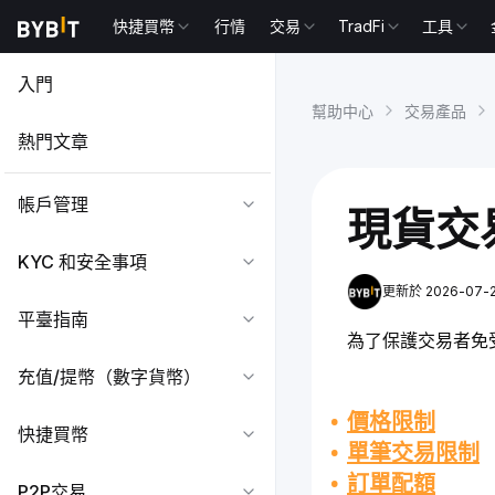
快捷買幣
行情
交易
TradFi
工具
入門
幫助中心
交易產品
熱門文章
帳戶管理
現貨交
KYC 和安全事項
更新於 2026-07-21
平臺指南
為了保護交易者免受
充值/提幣（數字貨幣）
價格限制
快捷買幣
單筆交易限制
訂單配額
P2P交易