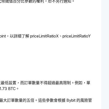
特定代幣閾值百分比參數的權利，恕不另行通知。
int，以詳細了解 priceLimitRatioX、priceLimitRatioY 
滿足最低設置，而訂單數量不得超過最高限制。例如，單
73 BTC。
大訂單數量的五倍。這些參數會根據 Bybit 的風險管