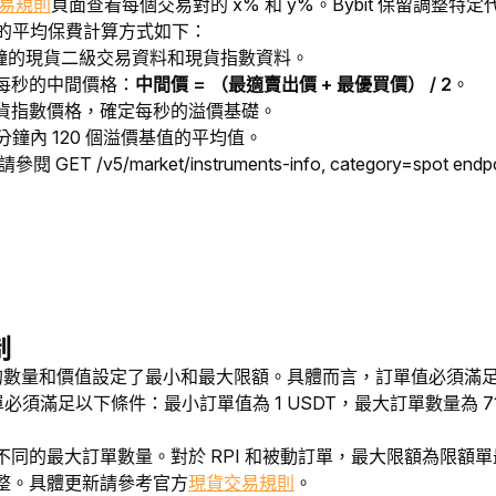
易規則
頁面查看每個交易對的 x% 和 y%。
Bybit 保留調整
分鐘的平均保費計算方式如下：
 分鐘的現貨二級交易資料和現貨指數資料。
每秒的中間價格：
中間價 = （最適賣出價 + 最優買價） / 2
。
貨指數價格，確定每秒的溢價基礎。
分鐘內 120 個溢價基值的平均值。
GET /v5/market/instruments-info, category=spot endpo
制
一訂單的數量和價值設定了最小和最大限額。具體而言，訂單值必須
 訂單必須滿足以下條件：最小訂單值為 1 USDT，最大訂單數量為 71.
同的最大訂單數量。對於 RPI 和被動訂單，最大限額為限額單最
整。具體更新請參考官方
現貨交易規則
。