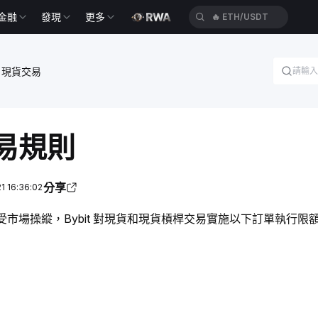
金融
發現
更多
🔥
ETH/USDT
現貨交易
易規則
分享
 16:36:02
市場操縱，Bybit 對現貨和現貨槓桿交易實施以下訂單執行限