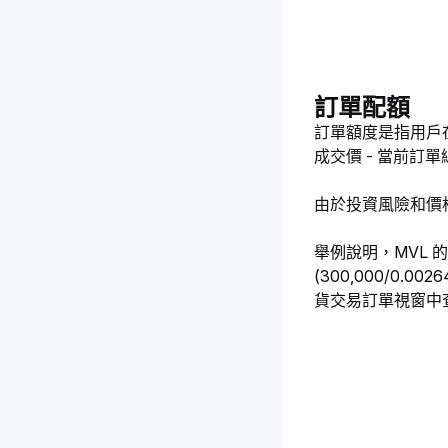
訂
單配額
訂單額度是指用戶在
成交價 - 當前訂
由於投資風險和價
舉例說明，MVL 的訂
(300,000/
貨交易訂單視窗中