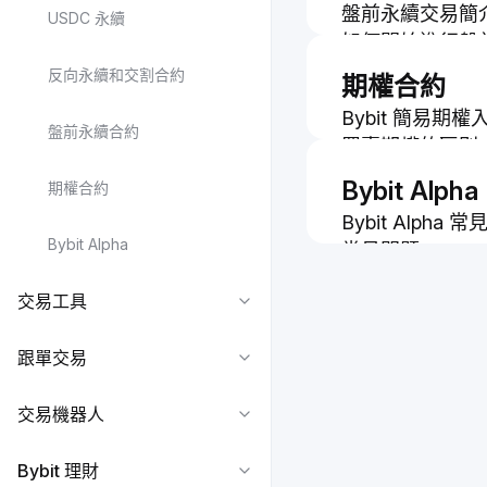
盤前永續交易簡
USDC 永續
如何開始進行盤
反向永續和交割合約
期權合約
Bybit 簡易期
盤前永續合約
買賣期權的區別
初始和維持保證
Bybit Alpha
期權合約
Bybit 期權介紹
Bybit Alpha
投機者與做市商
Bybit Alpha
常見問題 — Bybi
保護性看跌期權
期權希臘值
交易工具
如何在 Bybit 
跟單交易
交易機器人
Bybit 理財