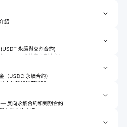
服務協議
解答 - 現貨杠杆交易
介紹
用說明
（永續合約與交割合約）
 (永續和交割合約)
(USDT 永續與交割合約)
（ADL） 機制
 (USDT 永續與交割合約)
OE有什麽關系
i 永續合約介紹
多跟做空的委托成本不同？
 USDT 事件交割合約
和修改止盈止損（永續和交割合約）
金（USDC 永續合約）
 永續合約時段結算機制
規則
— USDC 永續合約
保證金
 — 反向永續合約和到期合約
與交割合約介紹