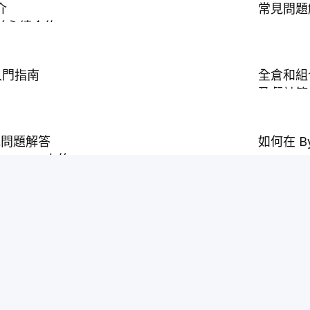
介
常見問題
前永續合約
權入門指南
全倉和組
盈虧計算
金計算（期權）
Bybit
如何開始
 常見問題解答
如何在 By
的區別
波動率傾
t Alpha 上的 CLMM LP
Bybit A
策略
隱含波動率
常見問題 —
開始期權交易
Delta 