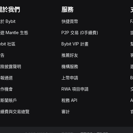
關於我們
服務
於 Bybit
快捷買幣
F
遊 Mantle 生態
P2P 交易 (0手續費)
ybit 社區
Bybit VIP 計畫
公告
推薦好友
風險披露聲明
機構服務
舉報通道
上幣申請
B
工作機會
RWA 項目申請
伊斯蘭賬戶
稅務 API
A
手續費與交易總覽
審計