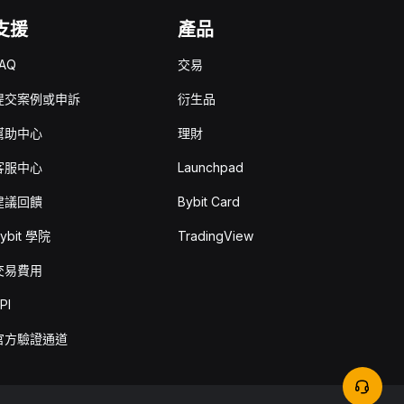
支援
產品
AQ
交易
提交案例或申訴
衍生品
幫助中心
理財
客服中心
Launchpad
建議回饋
Bybit Card
ybit 學院
TradingView
交易費用
PI
官方驗證通道