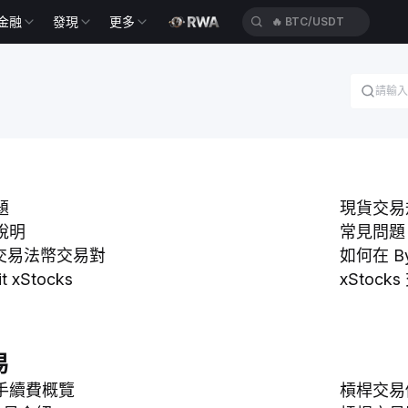
金融
發現
更多
🔥
BTC/USDT
題
現貨交易
說明
常見問題
 上交易法幣交易對
如何在 B
 xStocks
xStoc
易
手續費概覽
槓桿交易