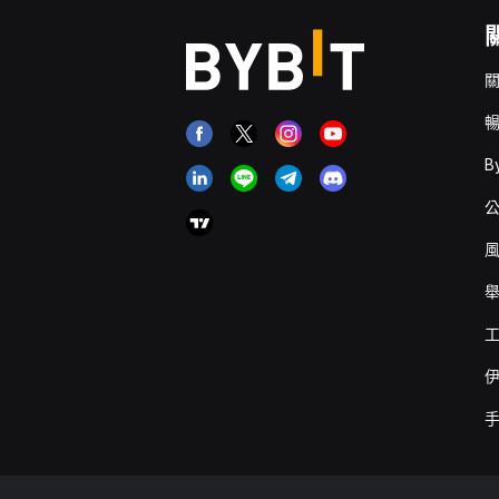
關
暢
B