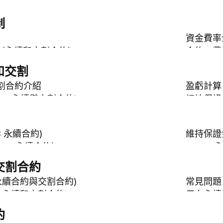
桿交易介紹
槓桿交易
 開啟現貨槓桿交易
常見問題
制
交易中借入資金
資金費率
（永續和交割合約）
合約：費
標記價格
和交割
與交割合約)
風險限額
交割合約介紹
盈虧計算 
和交割合約)
自動減倉 
DT 永續與交割合約)
初始保證金
為正時，為什麼我的平倉盈虧卻是虧損？
杠桿和R
續交易創新板塊
TradF
未結盈虧？
為什麽做
DT 永續與交割合約
FAQ —
強平價格，為什麼我的倉位還是被強平？
如何設置
C 永續合約)
維持保證
約交易（永續合約與到期交割合約）
保險基金
DC 永續合約）
USDC
損，倉位依然被強平？
交割交易
約簡介
常見問題 
交割合約
與影響解析
自動追加
永續合約與交割合約)
常見問題
向永續和交割合約)
反向永續
向永續與交割合約）
約