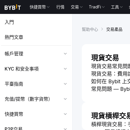
快捷買幣
行情
交易
TradFi
工具
入門
幫助中心
交易產品
熱門文章
帳戶管理
現貨交易
現貨交易常見問
KYC 和安全事項
現貨交易：費用
如何在 Bybit
平臺指南
常見問題 — Bybit
充值/提幣（數字貨幣）
快捷買幣
現貨槓桿交
槓桿現貨交易：
P2P交易