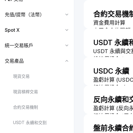
Bybit 現貨槓
如何在 Bybit
合約交易機
充值/提幣（法幣）
如何在現貨槓桿
資金費用計算
Spot X
未平倉合約限額
指數價格計算
USDT 永續
統一交易賬戶
開倉均價 (永續
USDT 永續與
委託成本 (永續
維持保證金 (US
交易產品
當我的未結盈利
常見問題 — 永
杠杆是否會影響
USDC 永續
常見問題 — US
現貨交易
在圖表上看不到
盈虧計算 (USD
如何開始交割合
起始保證金（US
現貨槓桿交易
為什麼設置了止
USDC 永續合
反向永續和
保證金算法調整
合約交易機制
盈虧計算 (反向
初始保證金 (反
USDT 永續和交割
維持保證金（反
盤前永續合