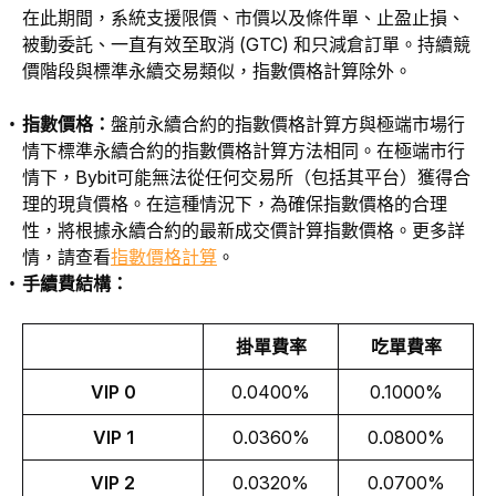
在此期間，系統支援限價、市價以及條件單、止盈止損、
被動委託、一直有效至取消 (GTC) 和只減倉訂單。持續競
價階段與標準永續交易類似，指數價格計算除外。
指數價格：
盤前永續合約的指數價格計算方與極端市場行
情下標準永續合約的指數價格計算方法相同。在極端市行
情下，Bybit可能無法從任何交易所（包括其平台）獲得合
理的現貨價格。在這種情況下，為確保指數價格的合理
性，將根據永續合約的最新成交價計算指數價格。更多詳
情，請查看
指數價格計算
。
手續費結構：
掛單費率
吃單費率
VIP 0
0.0400%
0.1000%
VIP 1
0.0360%
0.0800%
VIP 2
0.0320%
0.0700%