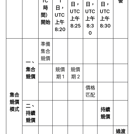
TC 
T
後
日，
日，
日，
時
日，
UTC 
UTC 
UTC 
間）
UTC 
上午 
上午 
上午 
開始
上午 
8:25
8:3
8:30
8:20
0
準備
集合
競價
一、
集合
競價
競價
競價
期 1
期 2
價格
集合
匹配
競價
二、
模式
持續
持續
競價
競價
過渡