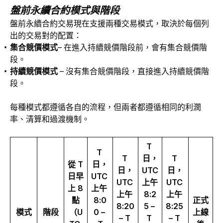
盤前永續合約模式與階段
盤前永續合約交易現在支援兩種交易模式，取決於每個列
出的交易對的配置：
集合競價模式
– 在進入持續競價階段前，會有集合競價階
段。
持續競價模式
– 沒有集合競價階段，直接進入持續競價階
段。
每種模式都遵循各自的流程，但兩者都遵循相同的利潤
率、清算和過渡機制。
T 
T 
T 
日，
T 
從 T 
日，
日，
UTC 
日，
日早
UTC 
UTC 
上午 
UTC 
上 8 
上午 
上午 
8:2
上午 
點
8:0
正式
8:20 
5 – 
8:25 
模式
階段
（U
0 – 
上線
– T 
T 
– T 