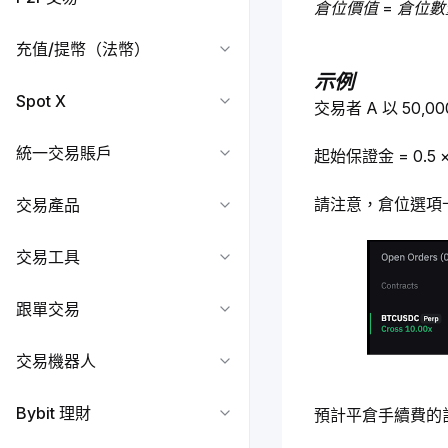
倉位價值 = 倉位數
充值/提幣（法幣）
示例
Spot X
交易者 A 以 50,
統一交易賬戶
起始保證金 = 0.5 × 5
請注意，倉位選項卡
交易產品
交易工具
跟單交易
交易機器人
Bybit 理財
預計平倉手續費的