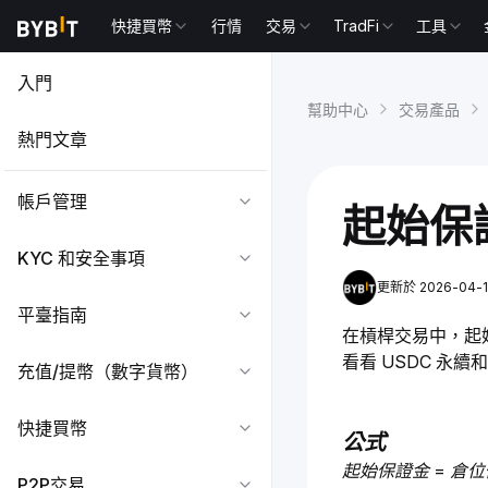
快捷買幣
行情
交易
TradFi
工具
入門
幫助中心
交易產品
熱門文章
帳戶管理
起始保
KYC 和安全事項
更新於 2026-04-17
平臺指南
在槓桿交易中，起
看看 USDC 永
充值/提幣（數字貨幣）
快捷買幣
公式
起始保證金 = 倉
P2P交易