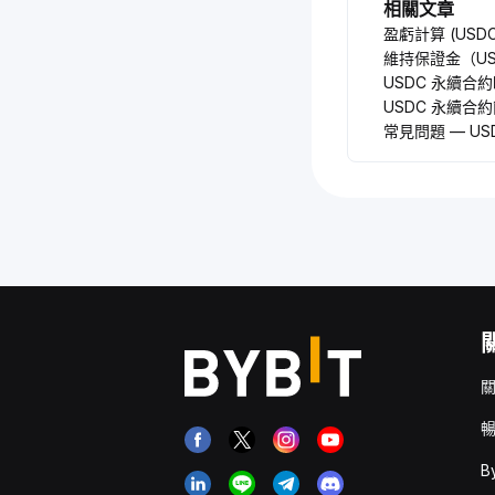
相關文章
盈虧計算 (USD
維持保證金（US
USDC 永續合
USDC 永續合
常見問題 — US
關
暢
B