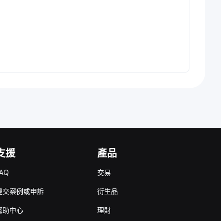
支援
產品
AQ
交易
提交案例或申訴
衍生品
幫助中心
理財