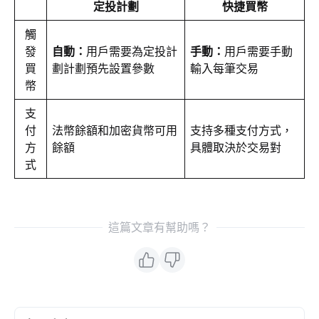
定投計劃
快捷買幣
觸
發
自動：
用戶需要為定投計
手動：
用戶需要手動
買
劃計劃預先設置參數
輸入每筆交易
幣
支
付
法幣餘額和加密貨幣可用
支持多種支付方式，
方
餘額
具體取決於交易對
式
這篇文章有幫助嗎？