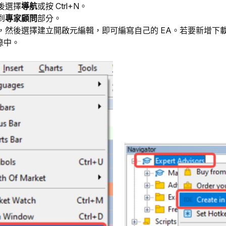
後選擇
導航
或按 Ctrl+N。
到
專家顧問
部分。
，然後選擇建立開啟元編輯，即可編寫自己的 EA。若要新增下載的 
目錄中。