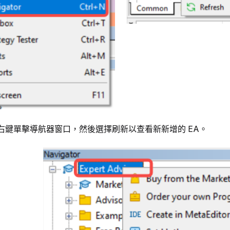
右鍵單擊導航器窗口，然後選擇刷新以查看新新增的 EA。