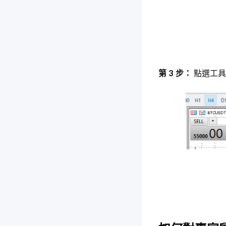
第 3 步： 
點選工具