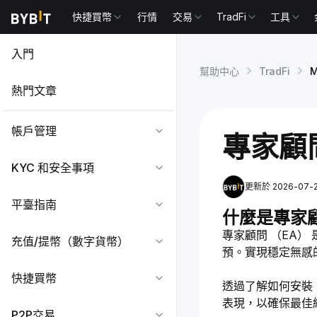
快捷買幣
行情
交易
TradFi
工具
入門
幫助中心
TradFi
熱門文章
帳戶管理
專家顧問
KYC 和安全事項
更新於 2026-07-29
平臺指南
什麼是專家
專家顧問 （EA） 
充值/提幣（數字貨幣）
預。實現穩定無感
快捷買幣
透過了解如何安裝
表現，以確保最佳
P2P交易