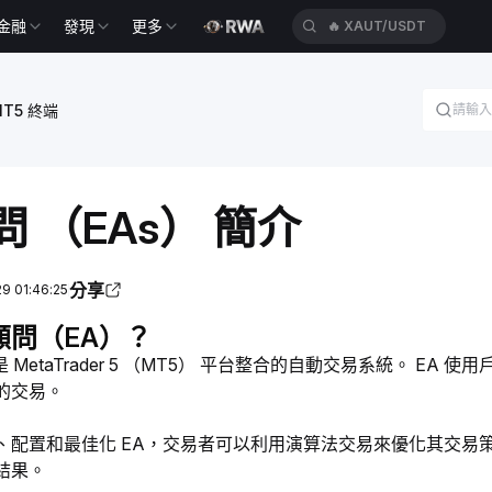
金融
發現
更多
🔥
XAUT/USDT
MT5 終端
 （EAs） 簡介
分享
 01:46:25
顧問（EA）？
是 MetaTrader 5 （MT5） 平台整合的自動交易系統。 
的交易。
、配置和最佳化 EA，交易者可以利用演算法交易來優化其交易策
結果。