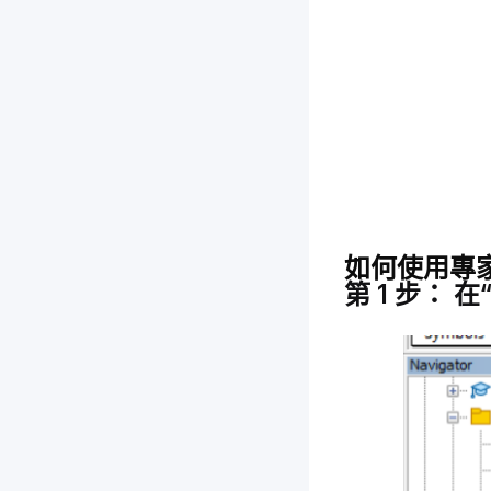
如何使用專
第 1 步：
在