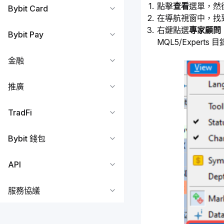
點擊
查看
選單，然
Bybit Card
在導航視窗中，找
右鍵點選
專家顧問
Bybit Pay
MQL5/Experts 
金融
推廣
TradFi
Bybit 錢包
API
服務協議