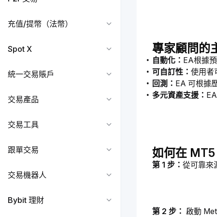
充值/提幣（法幣）
專家顧問的
Spot X
自動化：
EA根據
可自訂性：
使用者可
統一交易賬戶
回測：
EA 可根
多元資產支援：
E
交易產品
交易工具
跟單交易
如何在 MT
第 1 步：
從可靠來源
交易機器人
Bybit 理財
第 2 步： 
啟動 Me