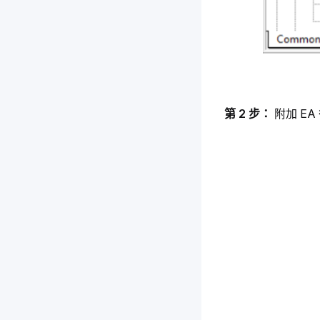
第 2 步： 
附加 E