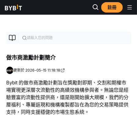
註冊
做市商激勵計劃簡介
更新於 2026-05-15 11:18:18
Bybit 的
做市商激勵
計劃旨在獎勵對即期、
交割
和期權市
場
實現
更深層次流動性
的
高績效機構參與者。無論您是經
驗
豐富
的流動性提供商，還是剛開始擴
大規模
，我們的分
層福利、
專屬返現
和機構
複製
都旨在為您的交易策略提供
支持
，同時支援
穩健
的市場生態系統。