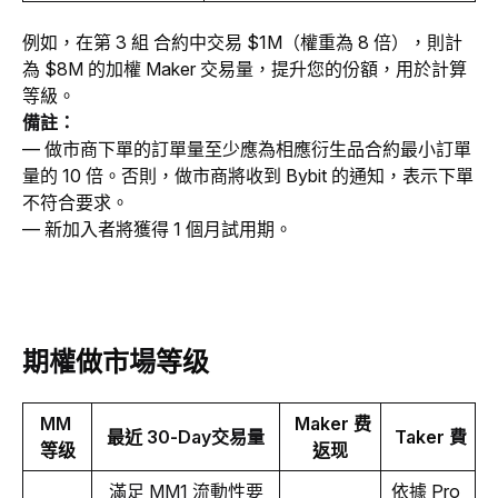
例如，在第 3 組 合約中交易 $1M（權重為 8 倍），則計
為 $8M 的加權 Maker 交易量，提升您的份額，用於計算
等級。
備註： 
— 做市商下單的訂單量至少應為相應衍生品合約最小訂單
量的 10 倍。否則，做市商將收到 Bybit 的通知，表示下單
不符合要求。
— 新加入者將獲得 1 個月試用期。
期權
做市
場
等级
MM 
 Maker 费
最近
 30-Day交易量
 Taker 
費
等级
返现
滿足 MM1 流動性要
依據 Pro 