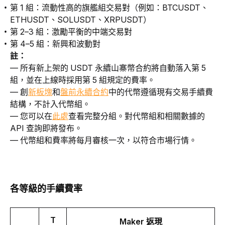
第 1 組：
流動性高
的旗艦組
交易對
（例如：BTCUSDT、
ETHUSDT、SOLUSDT、XRPUSDT）
第 2–3 組：
激勵平衡的中端交易對
第
4–5
組
：新興和波動對
註：
— 所有新上架的 USDT 永續山寨幣合約將自動落入第 5 
組，並在上線時採用第 5 組規定的費率。
— 創
新板塊
和
盤前永續合約
中的代幣遵循現有交易手續費
結構，不計入代幣組。
— 您可以在
此處
查看完整分組。對代幣組和相關數據的 
API 查詢即將發布。
— 代幣組和費率將每月審核一次，以符合市場行情。
各等級的手續費率
T
Maker 返現