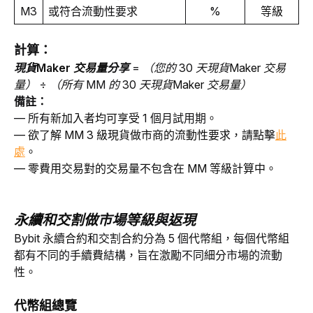
M3
或符合流動性要求
%
等級
計算：
現貨
Maker 交易量
分享
 = （您的 30 天現貨
Maker 交易
量
） ÷ （所有 MM 的 30 天現貨
Maker 交易量
）
備註：
— 所有新
加入者均可享受
 1 個月試用期。
— 
欲了解 MM 3 級現貨做市商的流動性要求，請點擊
此
處
。
— 零費用交易對的交易量不包含在 MM 等級計算中。
永續和交割做
市場
等級
與
返現
Bybit 永續
合約
和交割
合約
分為 5 個
代幣
組，每個
代幣組
都有不同的
手續費
結構，旨在激勵不同
細分
市場的流動
性。
代幣組總覽