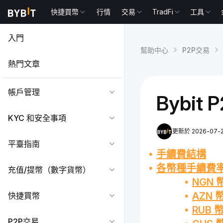
快捷買幣
行情
交易
TradFi
工具
入門
幫助中心
P2P交易
熱門文章
帳戶管理
Bybi
KYC 和安全事項
更新於 2026-07-28
平臺指南
手續費結構
各幣種手續費
充值/提幣（數字貨幣）
NGN 
AZN 
快捷買幣
RUB 
P2P交易