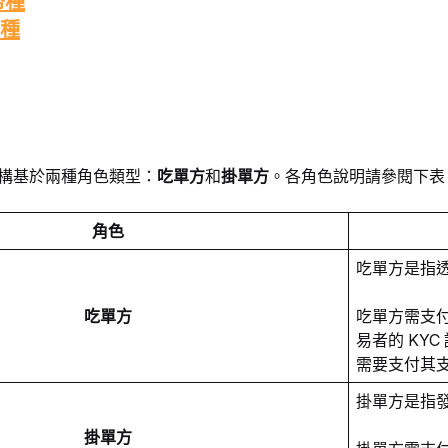
幣種
幣種
結構基於兩種角色類型：
吃單方
和
掛單方
。各角色說明請參閱下表
角色
吃單方是指透
吃單方
吃單方需支
易者的 KY
需要支付其
掛單方是指
掛單方