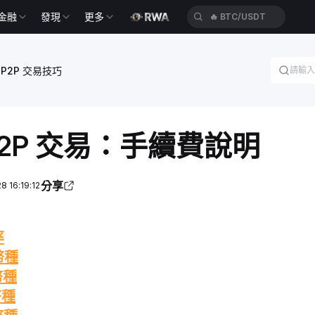
金融
發現
更多
🔥
ETH/USDT
P2P 交易技巧
t P2P 交易：手續費說明
分享
 16:19:12
率
幣種
幣種
幣種