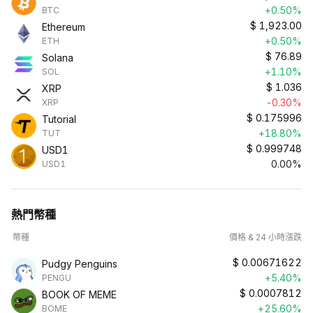
+0.50%
BTC
$
1,923.00
Ethereum
+0.50%
ETH
$
76.89
Solana
+1.10%
SOL
$
1.036
XRP
-0.30%
XRP
$
0.175996
Tutorial
+18.80%
TUT
$
0.999748
USD1
0.00%
USD1
熱門幣種
幣種
價格 & 24 小時漲跌
$
0.00671622
Pudgy Penguins
+5.40%
PENGU
$
0.0007812
BOOK OF MEME
+25.60%
BOME