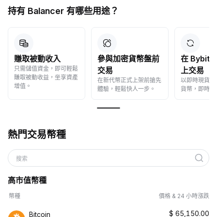
持有 Balancer 有哪些用途？
賺取被動收入
參與加密貨幣盤前
在 Bybit
只需儲值資金，即可輕鬆
交易
上交易
賺取被動收益，坐享資產
在新代幣正式上架前搶先
以即時現貨價
增值。
體驗，輕鬆快人一步。
貨幣，即時成
熱門交易幣種
搜索
高市值幣種
幣種
價格 & 24 小時漲跌
$
65,150.00
Bitcoin