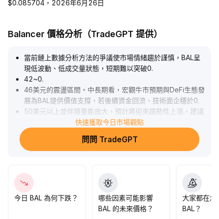
$0.085704，2026年6月26日
Balancer 價格分析（TradeGPT 提供）
當前鏈上數據分析方法的爭議使市場情緒趨於謹慎，BAL呈
現低波動、低成交量狀態，短期難以突破0
.
42~0
.
46美元的震盪區間。中長期看，宏觀牛市預期與DeFi生態發
展為BAL提供價值支撐，若後續資金回流、技術面企穩於0
.
50美元以上並伴隨量能放大，預計將迎來趨勢性上漲。建議
短期以觀望為主，等待量價共振明顯訊號後再行布局。
快速獲取今日市場觀點
.
問問 TradeGPT
今日 BAL 為何下跌？
哪些因素可能影響
大家都在怎
BAL 的未來價格？
BAL？