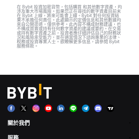
在 Bybit 投資加密貨幣，包括購買 和其他數字資產，均
涉及重大市場風險。如果您正在尋找的數字資產目前未
在 Bybit 上線，將來可能會上線。Bybit 對任何投資結
果不承擔任何責任。此處顯示的定價信息和其他數據均
來自公開渠道，僅供參考。此內容不構成財務建議，也
不構成買賣或持有任何數字資產的建議或要約。在交易
或持有數字資產之前，投資者應仔細評估自己的財務狀
況和風險承受能力，並在適當情況下諮詢專業的法律、
稅務或投資專業人士。欲瞭解更多信息，請參閱 Bybit
服務條款。
關於我們
服務