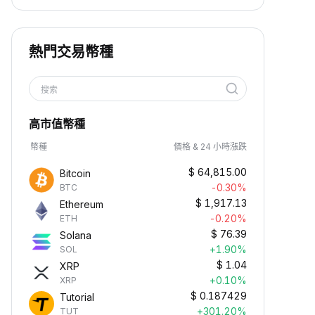
熱門交易幣種
搜索
高市值幣種
幣種
價格 & 24 小時漲跌
$
64,815.00
Bitcoin
-0.30%
BTC
$
1,917.13
Ethereum
-0.20%
ETH
$
76.39
Solana
+1.90%
SOL
$
1.04
XRP
+0.10%
XRP
$
0.187429
Tutorial
+301.20%
TUT