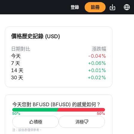
註冊
登錄
價格歷史記錄 (USD)
日期對比
漲跌幅
今天
-0.04%
7 天
+0.06%
14 天
+0.01%
30 天
+0.02%
今天您對 BFUSD (BFUSD) 的感覺如何？
50
%
50
%
積極
消極
注：該信息僅供參考。