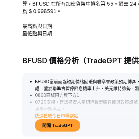
算，BFUSD 在所有加密貨幣中排名第 55。過去 24 
爲 $ 0.998591。
最高點與日期
最低點與日期
BFUSD 價格分析（TradeGPT 提
BFUSD當前面臨短期情緒回暖與聯準會政策預期博
證。鑒於聯準會暫停降息機率上升，美元維持強勢，將對
0860區域阻力與下方1
.
0720支撐。建議投資人密切追蹤宏觀數據與政策訊
風險分散為主。
.
快速獲取今日市場觀點
問問 TradeGPT