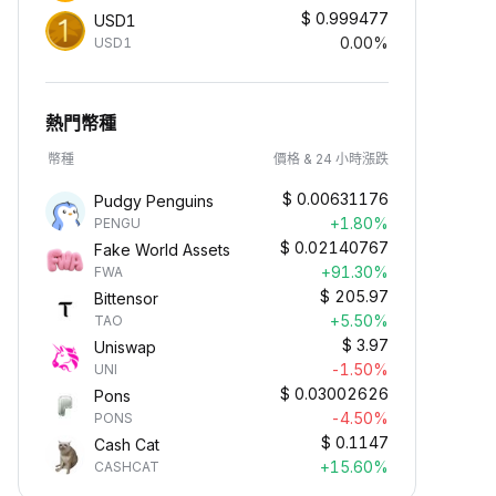
$
0.999477
USD1
0.00%
USD1
熱門幣種
幣種
價格 & 24 小時漲跌
$
0.00631176
Pudgy Penguins
+1.80%
PENGU
$
0.02140767
Fake World Assets
+91.30%
FWA
$
205.97
Bittensor
+5.50%
TAO
$
3.97
Uniswap
-1.50%
UNI
$
0.03002626
Pons
-4.50%
PONS
$
0.1147
Cash Cat
+15.60%
CASHCAT