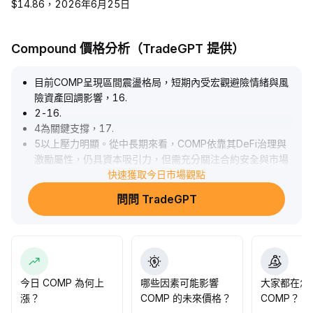
$14.86，2026年6月25日
Compound 價格分析（TradeGPT 提供）
目前COMP呈現區間震盪格局，短期內受宏觀避險情緒與風
險資產回調影響，16
.
2-16
.
4為關鍵支撐，17
.
5以上壓力明顯。從中長期來看，COMP依靠其DeFi治理與
激勵屬性，仍具資本吸引力，但需充分關注合約安全與市場
波動。建議投資者以16
快速獲取今日市場觀點
.
2-16
.
問問 TradeGPT
4區間為低吸區域，控制風險部位，靜待中長期價值回歸訊
號，切忌追高。
.
今日 COMP 為何上
哪些因素可能影響
大家都在怎
漲？
COMP 的未來價格？
COMP？