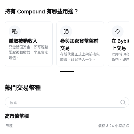
持有 Compound 有哪些用途？
賺取被動收入
參與加密貨幣盤前
在 Bybit
只需儲值資金，即可輕鬆
交易
上交易
賺取被動收益，坐享資產
在新代幣正式上架前搶先
以即時現貨價
增值。
體驗，輕鬆快人一步。
貨幣，即時成
熱門交易幣種
搜索
高市值幣種
幣種
價格 & 24 小時漲跌