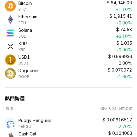
$
64,946.00
Bitcoin
+1.10%
BTC
$
1,915.41
Ethereum
+0.90%
ETH
$
74.58
Solana
+3.10%
SOL
$
1.035
XRP
+0.90%
XRP
$
0.999936
USD1
0.00%
USD1
$
0.070072
Dogecoin
+1.60%
DOGE
熱門幣種
幣種
價格 & 24 小時漲跌
$
0.00616517
Pudgy Penguins
+2.70%
PENGU
$
0.104003
Cash Cat