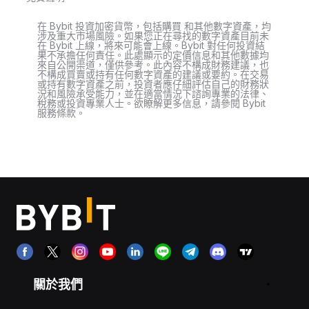
在 Bybit 投資加密貨幣，包括購買 和其他數字資產，均
涉及重大市場風險。如果您正在尋找的數字資產目前未
在 Bybit 上線，將來可能會上線。Bybit 對任何投資結
果不承擔任何責任。此處顯示的定價信息和其他數據均
來自公開渠道，僅供參考。此內容不構成財務建議，也
不構成買賣或持有任何數字資產的建議或要約。在交易
或持有數字資產之前，投資者應仔細評估自己的財務狀
況和風險承受能力，並在適當情況下諮詢專業的法律、
稅務或投資專業人士。欲瞭解更多信息，請參閱 Bybit
服務條款。
關於我們