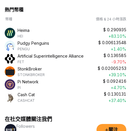
熱門幣種
幣種
價格 & 24 小時漲跌
$
0.290935
Heima
+83.10%
HEI
$
0.00613548
Pudgy Penguins
+1.40%
PENGU
$
0.136585
Artificial Superintelligence Alliance
-9.70%
FET
$
0.02005253
StonkBroker
+39.10%
STONKBROKER
$
0.092416
Pi Network
+4.70%
PI
$
0.130131
Cash Cat
+37.40%
CASHCAT
在社交媒體關注我們
Followers
+
關注