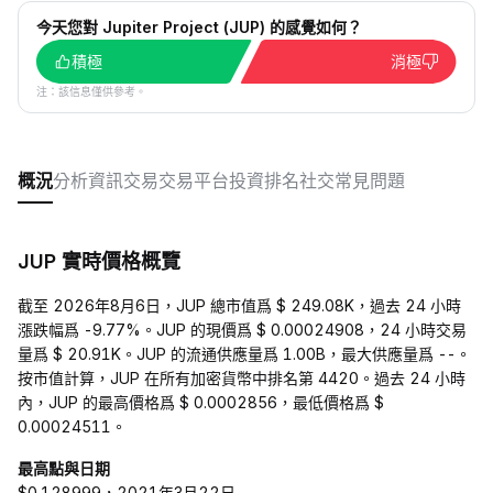
今天您對 Jupiter Project (JUP) 的感覺如何？
積極
消極
注：該信息僅供參考。
概況
分析
資訊
交易
交易平台
投資
排名
社交
常見問題
JUP 實時價格概覽
截至 2026年8月6日，JUP 總市值爲 $ 249.08K，過去 24 小時
漲跌幅爲 -9.77%。JUP 的現價爲 $ 0.00024908，24 小時交易
量爲 $ 20.91K。JUP 的流通供應量爲 1.00B，最大供應量爲 --。
按市值計算，JUP 在所有加密貨幣中排名第 4420。過去 24 小時
內，JUP 的最高價格爲 $ 0.0002856，最低價格爲 $
0.00024511。
最高點與日期
$0.128999，2021年3月22日