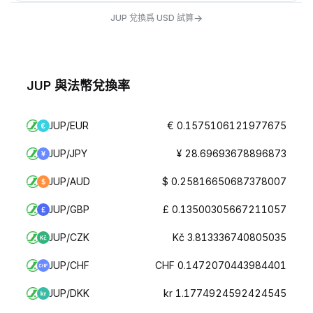
→
JUP 兌換爲 USD 試算
JUP 與法幣兌換率
JUP/EUR
€ 0.1575106121977675
JUP/JPY
¥ 28.69693678896873
JUP/AUD
$ 0.25816650687378007
JUP/GBP
£ 0.13500305667211057
JUP/CZK
Kč 3.813336740805035
JUP/CHF
CHF 0.1472070443984401
JUP/DKK
kr 1.1774924592424545