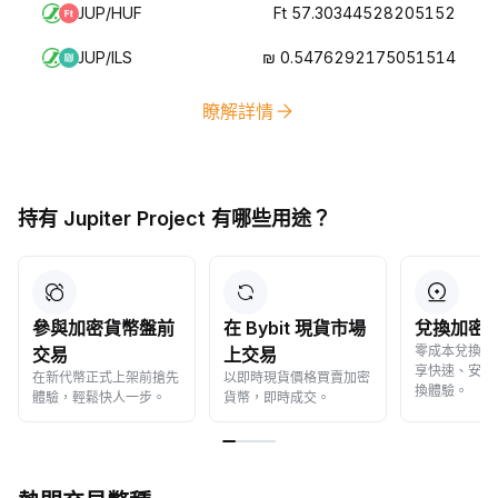
JUP/HUF
Ft 57.30344528205152
JUP/ILS
₪ 0.5476292175051514
瞭解詳情
持有 Jupiter Project 有哪些用途？
參與加密貨幣盤前
在 Bybit 現貨市場
兌換加密
零成本兌換加
交易
上交易
享快速、安全
在新代幣正式上架前搶先
以即時現貨價格買賣加密
換體驗。
體驗，輕鬆快人一步。
貨幣，即時成交。