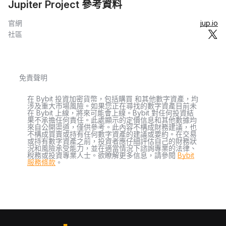
Jupiter Project 參考資料
官網
jup.io
社區
免責聲明
在 Bybit 投資加密貨幣，包括購買 和其他數字資產，均
涉及重大市場風險。如果您正在尋找的數字資產目前未
在 Bybit 上線，將來可能會上線。Bybit 對任何投資結
果不承擔任何責任。此處顯示的定價信息和其他數據均
來自公開渠道，僅供參考。此內容不構成財務建議，也
不構成買賣或持有任何數字資產的建議或要約。在交易
或持有數字資產之前，投資者應仔細評估自己的財務狀
況和風險承受能力，並在適當情況下諮詢專業的法律、
稅務或投資專業人士。欲瞭解更多信息，請參閱
Bybit
服務條款
。