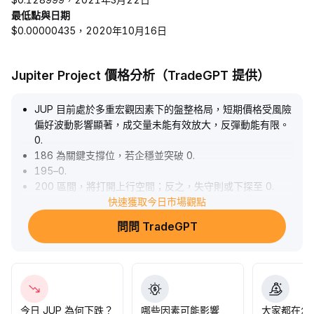
最低點與日期
$0.00000435，2020年10月16日
Jupiter Project 價格分析（TradeGPT 提供）
JUP 目前處於多重宏觀因素下的盤整格局，短期價格受風險
偏好波動影響顯著，成交量未能有效放大，反彈動能有限。
0
.
186 為關鍵支撐位，若企穩並突破 0
.
195–0
.
200 區間，將打開上行空間；反之，失守則或下探至 0
.
182 甚至更低。建議短期關注量能變化，結合生態應用擴張
快速獲取今日市場觀點
背景，優先佈局於支撐位附近，謹防極端情緒引發進一步回
問問 TradeGPT
調。
.
今日 JUP 為何下跌？
哪些因素可能影響
大家都在怎