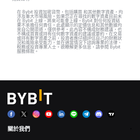
在 Bybit 投資加密貨幣，包括購買 和其他數字資產，均
涉及重大市場風險。如果您正在尋找的數字資產目前未
在 Bybit 上線，將來可能會上線。Bybit 對任何投資結
果不承擔任何責任。此處顯示的定價信息和其他數據均
來自公開渠道，僅供參考。此內容不構成財務建議，也
不構成買賣或持有任何數字資產的建議或要約。在交易
或持有數字資產之前，投資者應仔細評估自己的財務狀
況和風險承受能力，並在適當情況下諮詢專業的法律、
稅務或投資專業人士。欲瞭解更多信息，請參閱 Bybit
服務條款。
關於我們