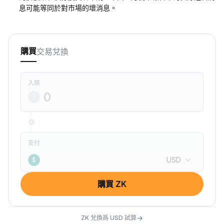
息可能等同於對市場的壞消息。
交易
兌換
購買
入賬
支付
USD
$
購買 ZK
→
ZK 兌換爲 USD 試算