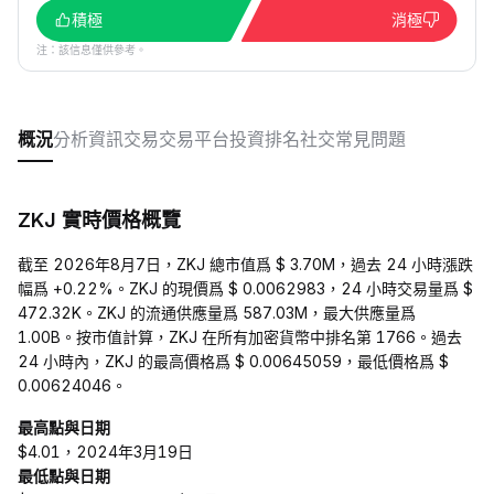
積極
消極
注：該信息僅供參考。
概況
分析
資訊
交易
交易平台
投資
排名
社交
常見問題
ZKJ 實時價格概覽
截至 2026年8月7日，ZKJ 總市值爲 $ 3.70M，過去 24 小時漲跌
幅爲 +0.22%。ZKJ 的現價爲 $ 0.0062983，24 小時交易量爲 $
472.32K。ZKJ 的流通供應量爲 587.03M，最大供應量爲
1.00B。按市值計算，ZKJ 在所有加密貨幣中排名第 1766。過去
24 小時內，ZKJ 的最高價格爲 $ 0.00645059，最低價格爲 $
0.00624046。
最高點與日期
$4.01，2024年3月19日
最低點與日期