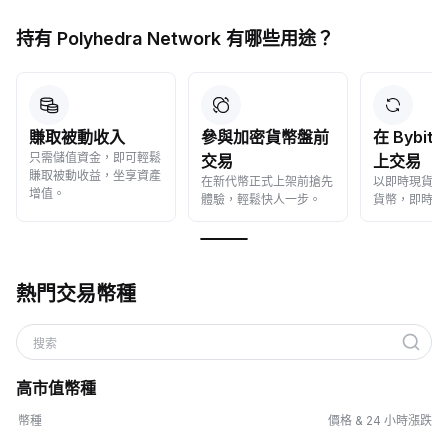
持有 Polyhedra Network 有哪些用途？
賺取被動收入
參與加密貨幣盤前
在 Bybit
只需儲值資金，即可輕鬆
交易
上交易
賺取被動收益，坐享資產
在新代幣正式上架前搶先
以即時現貨價
增值。
體驗，輕鬆快人一步。
貨幣，即時成
熱門交易幣種
搜索
高市值幣種
幣種
價格 & 24 小時漲跌