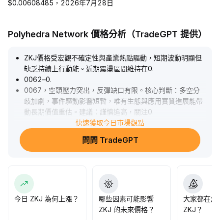
$0.00608485，2026年7月28日
Polyhedra Network 價格分析（TradeGPT 提供）
ZKJ價格受宏觀不確定性與產業熱點驅動，短期波動明顯但
缺乏持續上行動能。近期震盪區間維持在0
.
0062–0
.
0067，空頭壓力突出，反彈缺口有限。核心判斷：多空分
歧加劇，事件驅動影響短暫，唯有生態與應用實質進展能帶
動長期價值重估。建議：謹慎追高，關注0
.
00655–0
.
快速獲取今日市場觀點
00670區間突破與成交異動，策略以階段性觀望與逢低布局
問問 TradeGPT
為主。
.
今日 ZKJ 為何上漲？
哪些因素可能影響
大家都在怎
ZKJ 的未來價格？
ZKJ？