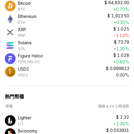
$
64,932.00
Bitcoin
+0.70%
BTC
$
1,913.50
Ethereum
+0.30%
ETH
$
1.025
XRP
-1.10%
XRP
$
73.79
Solana
+1.30%
SOL
$
1.028
Figure Heloc
+0.80%
FIGR_HELOC
$
0.999813
USD1
0.00%
USD1
熱門幣種
幣種
價格 & 24 小時漲跌
$
2.32
Lighter
+2.30%
LIT
$
0.053931
Biconomy