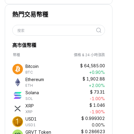
熱門交易幣種
搜索
高市值幣種
幣種
價格 & 24 小時漲跌
$
64,585.00
Bitcoin
+0.90%
BTC
$
1,902.88
Ethereum
+2.00%
ETH
$
73.31
Solana
-1.00%
SOL
$
1.046
XRP
-1.90%
XRP
$
0.999302
USD1
0.00%
USD1
$
0.286623
GRVT Token