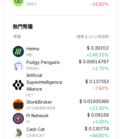
-16.80%
GRVT
熱門幣種
幣種
價格 & 24 小時漲跌
$
0.39202
Heima
+149.20%
HEI
$
0.00614767
Pudgy Penguins
+1.70%
PENGU
Artificial
$
0.137353
Superintelligence
-7.80%
Alliance
FET
$
0.01935366
StonkBroker
+21.60%
STONKBROKER
$
0.09169
Pi Network
+5.90%
PI
$
0.130774
Cash Cat
+46.60%
CASHCAT