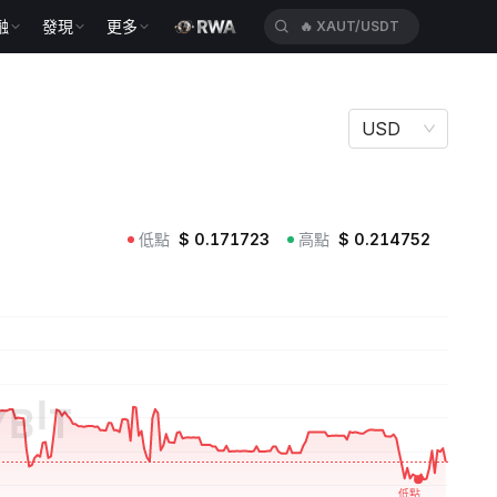
融
發現
更多
🔥
XAUT/USDT
USD
低點
$
0.171723
高點
$
0.214752