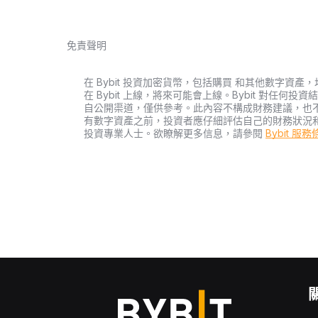
免責聲明
在 Bybit 投資加密貨幣，包括購買 和其他數字
在 Bybit 上線，將來可能會上線。Bybit 對任
自公開渠道，僅供參考。此內容不構成財務建議，也
有數字資產之前，投資者應仔細評估自己的財務狀況
投資專業人士。欲瞭解更多信息，請參閱
Bybit 服