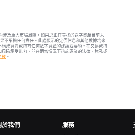
資產，均涉及重大市場風險。如果您正在尋找的數字資產目前未
何投資結果不承擔任何責任。此處顯示的定價信息和其他數據均來
不構成買賣或持有任何數字資產的建議或要約。在交易或持
和風險承受能力，並在適當情況下諮詢專業的法律、稅務或
務條款
。
關於我們
服務