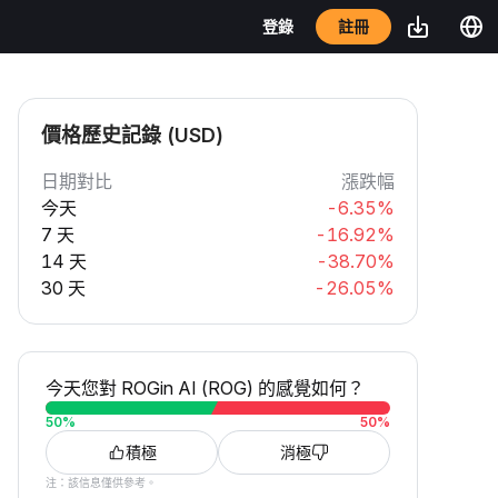
註冊
登錄
價格歷史記錄 (USD)
日期對比
漲跌幅
今天
-6.35%
7 天
-16.92%
14 天
-38.70%
30 天
-26.05%
今天您對 ROGin AI (ROG) 的感覺如何？
50
%
50
%
積極
消極
注：該信息僅供參考。