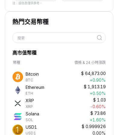
注：該信息僅供參考。
熱門交易幣種
搜索
高市值幣種
幣種
價格 & 24 小時漲跌
$
64,873.00
Bitcoin
+0.90%
BTC
$
1,913.19
Ethereum
+0.50%
ETH
$
1.03
XRP
-0.60%
XRP
$
73.86
Solana
+1.60%
SOL
$
0.999926
USD1
0.00%
USD1