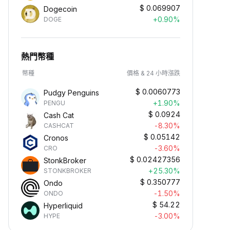
$
0.069907
Dogecoin
+0.90%
DOGE
熱門幣種
幣種
價格 & 24 小時漲跌
$
0.0060773
Pudgy Penguins
+1.90%
PENGU
$
0.0924
Cash Cat
-8.30%
CASHCAT
$
0.05142
Cronos
-3.60%
CRO
$
0.02427356
StonkBroker
+25.30%
STONKBROKER
$
0.350777
Ondo
-1.50%
ONDO
$
54.22
Hyperliquid
-3.00%
HYPE