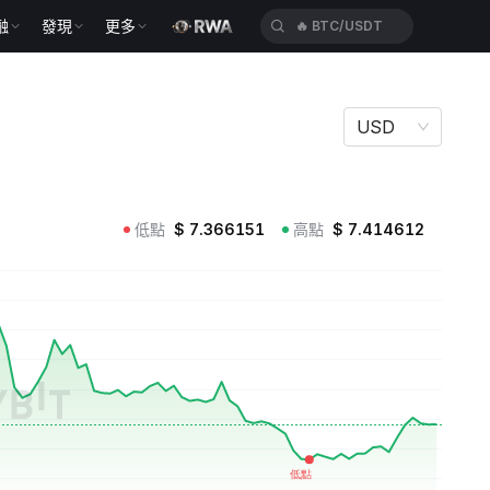
融
發現
更多
🔥
ETH/USDT
USD
低點
$
7.366151
高點
$
7.414612