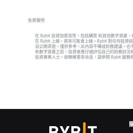
免責聲明
在 Bybit 投資加密貨幣，包括購買 和其他數字
在 Bybit 上線，將來可能會上線。Bybit 對任
自公開渠道，僅供參考。此內容不構成財務建議，也
有數字資產之前，投資者應仔細評估自己的財務狀況
投資專業人士。欲瞭解更多信息，請參閱 Bybit 服務