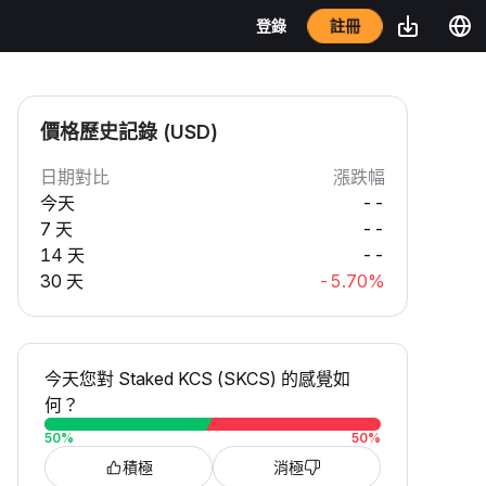
註冊
登錄
價格歷史記錄 (USD)
日期對比
漲跌幅
今天
--
7 天
--
14 天
--
30 天
-5.70%
今天您對 Staked KCS (SKCS) 的感覺如
何？
50
%
50
%
積極
消極