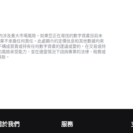
資產，均涉及重大市場風險。如果您正在尋找的數字資產目前未
何投資結果不承擔任何責任。此處顯示的定價信息和其他數據均來
不構成買賣或持有任何數字資產的建議或要約。在交易或持
和風險承受能力，並在適當情況下諮詢專業的法律、稅務或
條款。
關於我們
服務