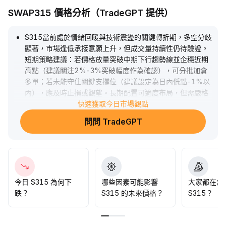
SWAP315 價格分析（TradeGPT 提供）
S315當前處於情緒回暖與技術震盪的關鍵轉折期，多空分歧
顯著，市場逢低承接意願上升，但成交量持續性仍待驗證。
短期策略建議：若價格放量突破中期下行趨勢線並企穩近期
高點（建議關注2%-3%突破幅度作為確認），可分批加倉
多單；若未能守住關鍵支撐位（建議設定為日內低點-1%以
內），應及時止損或觀望。長期配置可適度布局，但需嚴格
控制倉位與風險曝險，以應對潛在回撤。整體上，當前以審
快速獲取今日市場觀點
慎參與、靈活調整為宜，密切追蹤情緒與技術面共振訊號。
.
問問 TradeGPT
今日 S315 為何下
哪些因素可能影響
大家都在怎
跌？
S315 的未來價格？
S315？